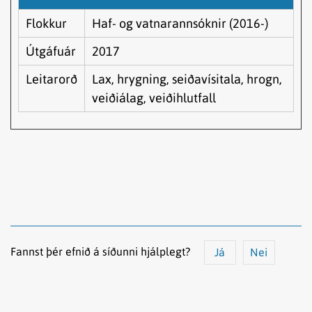
Flokkur
Haf- og vatnarannsóknir (2016-)
Útgáfuár
2017
Leitarorð
Lax, hrygning, seiðavísitala, hrogn,
veiðiálag, veiðihlutfall
Fannst þér efnið á síðunni hjálplegt?
Já
Nei