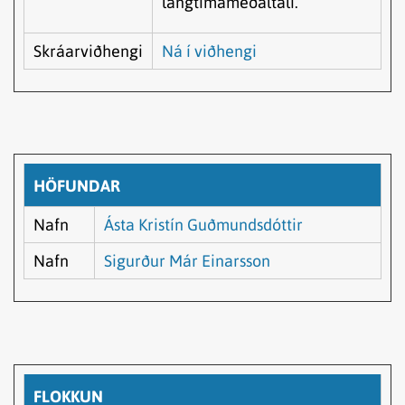
langtímameðaltali.
Skráarviðhengi
Ná í viðhengi
HÖFUNDAR
Nafn
Ásta Kristín Guðmundsdóttir
Nafn
Sigurður Már Einarsson
FLOKKUN