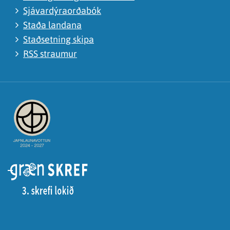
Sjávardýraorðabók
Staða landana
Staðsetning skipa
RSS straumur