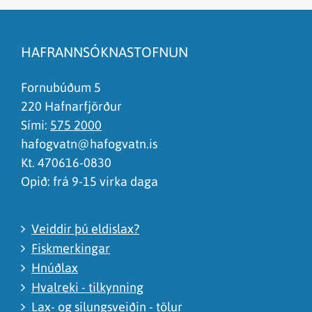
Efnið svarar ekki spurningunni
Síðan inniheldur rangar upplýsingar
HAFRANNSÓKNASTOFNUN
Það er of mikið efni á síðunni
Ég skil ekki efnið, finnst það of flókið
Fornubúðum 5
220 Hafnarfjörður
Sími:
575 2000
hafogvatn@hafogvatn.is
Kt. 470616-0830
Opið: frá 9-15 virka daga
Veiddir þú eldislax?
Fiskmerkingar
Hnúðlax
Hvalreki - tilkynning
Lax- og silungsveiðin - tölur