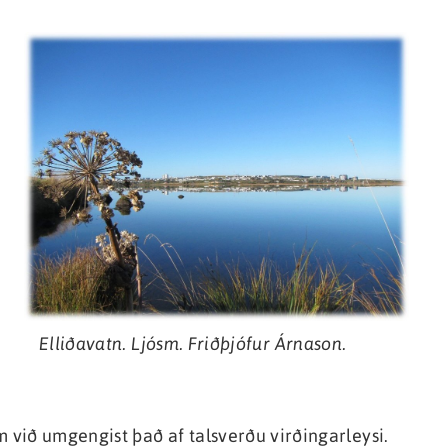
Elliðavatn. Ljósm. Friðþjófur Árnason.
fum við umgengist það af talsverðu virðingarleysi.