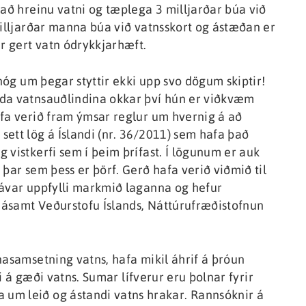
 að hreinu vatni og tæplega 3 milljarðar búa við
milljarðar manna búa við vatnsskort og ástæðan er
 gert vatn ódrykkjarhæft.
 nóg um þegar styttir ekki upp svo dögum skiptir!
nda vatnsauðlindina okkar því hún er viðkvæm
afa verið fram ýmsar reglur um hvernig á að
ett lög á Íslandi (nr. 36/2011) sem hafa það
 vistkerfi sem í þeim þrífast. Í lögunum er auk
þar sem þess er þörf. Gerð hafa verið viðmið til
jávar uppfylli markmið laganna og hefur
ásamt Veðurstofu Íslands, Náttúrufræðistofnun
nasamsetning vatns, hafa mikil áhrif á þróun
ði á gæði vatns. Sumar lífverur eru þolnar fyrir
um leið og ástandi vatns hrakar. Rannsóknir á