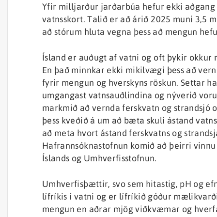
Yfir milljarður jarðarbúa hefur ekki aðgang
vatnsskort. Talið er að árið 2025 muni 3,5 
að stórum hluta vegna þess að mengun hefur
Ísland er auðugt af vatni og oft þykir okkur
En það minnkar ekki mikilvægi þess að ver
fyrir mengun og hverskyns röskun. Settar h
umgangast vatnsauðlindina og nýverið voru s
markmið að vernda ferskvatn og strandsjó og
þess kveðið á um að bæta skuli ástand vatns 
að meta hvort ástand ferskvatns og strands
Hafrannsóknastofnun komið að þeirri vinnu 
Íslands og Umhverfisstofnun.
Umhverfisþættir, svo sem hitastig, pH og ef
lífríkis í vatni og er lífríkið góður mælikvar
mengun en aðrar mjög viðkvæmar og hverfa 