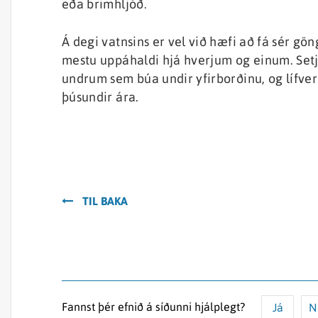
eða brimhljóð.
Á degi vatnsins er vel við hæfi að fá sér gö
mestu uppáhaldi hjá hverjum og einum. Setja
undrum sem búa undir yfirborðinu, og lífve
þúsundir ára.
TIL BAKA
Fannst þér efnið á síðunni hjálplegt?
Já
N