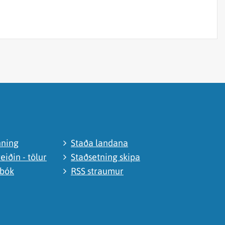
nning
Staða landana
eiðin - tölur
Staðsetning skipa
abók
RSS straumur