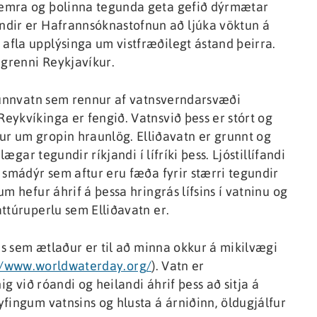
væmra og þolinna tegunda geta gefið dýrmætar
ndir er Hafrannsóknastofnun að ljúka vöktun á
fla upplýsinga um vistfræðilegt ástand þeirra.
ágrenni Reykjavíkur.
grunnvatn sem rennur af vatnsverndarsvæði
ykvíkinga er fengið. Vatnsvið þess er stórt og
r um gropin hraunlög. Elliðavatn er grunnt og
ægar tegundir ríkjandi í lífríki þess. Ljóstillífandi
 smádýr sem aftur eru fæða fyrir stærri tegundir
m hefur áhrif á þessa hringrás lífsins í vatninu og
ttúruperlu sem Elliðavatn er.
ns sem ætlaður er til að minna okkur á mikilvægi
//www.worldwaterday.org/
). Vatn er
ig við róandi og heilandi áhrif þess að sitja á
fingum vatnsins og hlusta á árniðinn, öldugjálfur