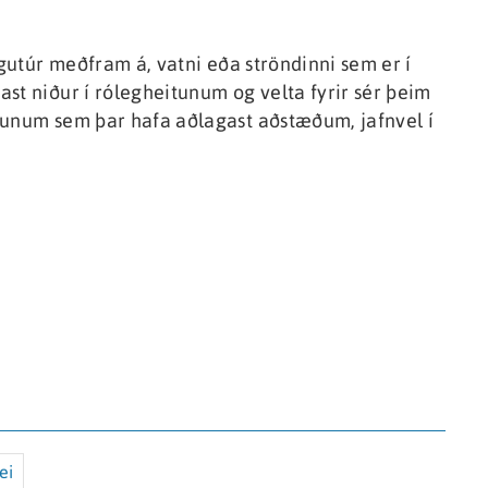
ngutúr meðfram á, vatni eða ströndinni sem er í
st niður í rólegheitunum og velta fyrir sér þeim
runum sem þar hafa aðlagast aðstæðum, jafnvel í
ei