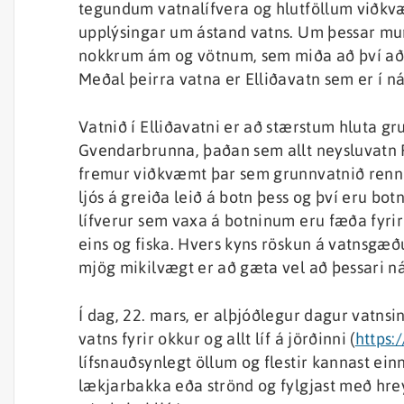
tegundum vatnalífvera og hlutföllum viðk
upplýsingar um ástand vatns. Um þessar mu
nokkrum ám og vötnum, sem miða að því að a
Meðal þeirra vatna er Elliðavatn sem er í n
Vatnið í Elliðavatni er að stærstum hluta 
Gvendarbrunna, þaðan sem allt neysluvatn Re
fremur viðkvæmt þar sem grunnvatnið rennu
ljós á greiða leið á botn þess og því eru botnl
lífverur sem vaxa á botninum eru fæða fyrir
eins og fiska. Hvers kyns röskun á vatnsgæðu
mjög mikilvægt er að gæta vel að þessari ná
Í dag, 22. mars, er alþjóðlegur dagur vatnsi
vatns fyrir okkur og allt líf á jörðinni (
https:
lífsnauðsynlegt öllum og flestir kannast einn
lækjarbakka eða strönd og fylgjast með hrey