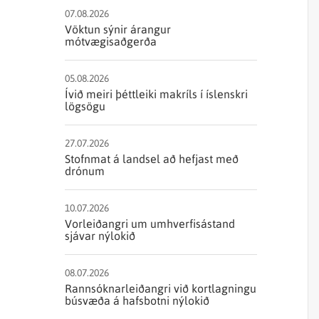
Sjórannsóknir
sjókvíaeldis
07.08.2026
Vöktun sýnir árangur
mótvægisaðgerða
05.08.2026
Ívið meiri þéttleiki makríls í íslenskri
lögsögu
27.07.2026
Stofnmat á landsel að hefjast með
drónum
10.07.2026
Vorleiðangri um umhverfisástand
sjávar nýlokið
08.07.2026
Rannsóknarleiðangri við kortlagningu
búsvæða á hafsbotni nýlokið