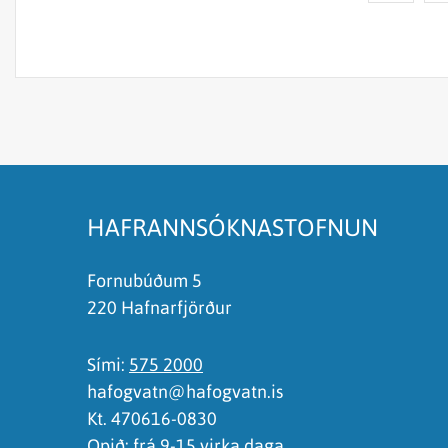
Efnið svarar ekki spurningunni
Síðan inniheldur rangar upplýsingar
Það er of mikið efni á síðunni
Ég skil ekki efnið, finnst það of flókið
HAFRANNSÓKNASTOFNUN
Fornubúðum 5
220 Hafnarfjörður
Sími:
575 2000
hafogvatn@hafogvatn.is
Kt. 470616-0830
Opið: frá 9-15 virka daga