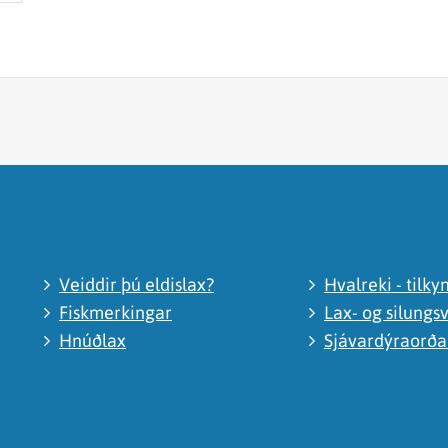
Veiddir þú eldislax?
Hvalreki - tilky
Fiskmerkingar
Lax- og silungsv
Hnúðlax
Sjávardýraorð