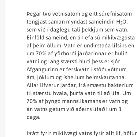
Þegar tvö vetnisatóm og eitt súrefnisatóm
tengjast saman myndast sameindin H
O,
2
sem við í daglegu tali þekkjum sem vatn.
Einföld sameind, en án efa sú mikilvægasta
af þeim öllum. Vatn er undirstaða lífsins en
um 70% af yfirborði jarðarinnar er hulið
vatni og lang stærsti hluti þess er sjór.
Afgangurinn er ferskvatn í stöðuvötnum,
ám, jöklum og íshellum heimskautanna.
Allar lífverur jarðar, frá smæstu bakteríum
til stærstu hvala, þurfa vatn til að lifa. Um
70% af þyngd mannslíkamans er vatn og
án vatns getum við aðeins lifað í um 3
daga.
Þrátt fyrir mikilvægi vatns fyrir allt líf, hö