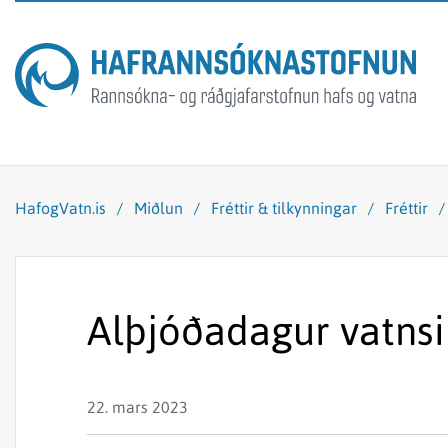
HafogVatn.is
/
Miðlun
/
Fréttir & tilkynningar
/
Fréttir
Alþjóðadagur vatnsi
22. mars 2023