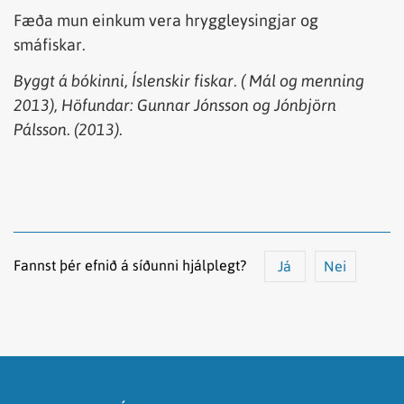
Fæða mun einkum vera hryggleysingjar og
smáfiskar.
Byggt
á
bókinni
,
Íslenskir
fiskar
. (
Mál
og
menning
2013),
Höfundar
: Gunnar Jónsson
og
Jónbjörn
Pálsson. (2013).
Fannst þér efnið á síðunni hjálplegt?
Já
Nei
Efnið svarar ekki spurningunni
Síðan inniheldur rangar upplýsingar