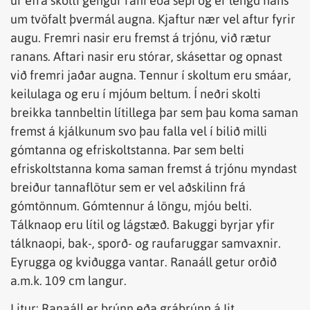
úr efra skolti gengur rani eða sepi og er lengd hans
um tvöfalt þvermál augna. Kjaftur nær vel aftur fyrir
augu. Fremri nasir eru fremst á trjónu, við rætur
ranans. Aftari nasir eru stórar, skásettar og opnast
við fremri jaðar augna. Tennur í skoltum eru smáar,
keilulaga og eru í mjóum beltum. Í neðri skolti
breikka tannbeltin lítillega þar sem þau koma saman
fremst á kjálkunum svo þau falla vel í bilið milli
gómtanna og efriskoltstanna. Þar sem belti
efriskoltstanna koma saman fremst á trjónu myndast
breiður tannaflötur sem er vel aðskilinn frá
gómtönnum. Gómtennur á löngu, mjóu belti.
Tálknaop eru lítil og lágstæð. Bakuggi byrjar yfir
tálknaopi, bak-, sporð- og raufaruggar samvaxnir.
Eyrugga og kviðugga vantar. Ranaáll getur orðið
a.m.k. 109 cm langur.
Litur: Ranaáll er brúnn eða grábrúnn á Iit.