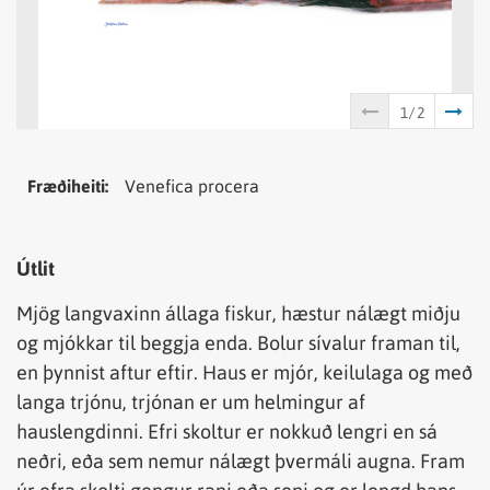
Tungumál
Samheiti
Fræðiheiti:
Venefica procera
Útlit
Mjög langvaxinn állaga fiskur, hæstur nálægt miðju
og mjókkar til beggja enda. Bolur sívalur framan til,
en þynnist aftur eftir. Haus er mjór, keilulaga og með
langa trjónu, trjónan er um helmingur af
hauslengdinni. Efri skoltur er nokkuð lengri en sá
neðri, eða sem nemur nálægt þvermáli augna. Fram