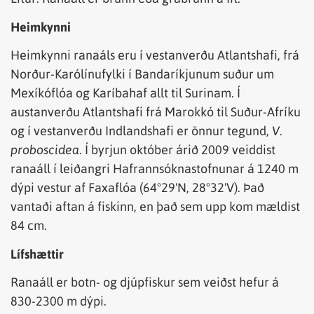
Heimkynni
Heimkynni ranaáls eru í vestanverðu Atlantshafi, frá
Norður-Karólínufylki í Bandaríkjunum suður um
Mexíkóflóa og Karíbahaf allt til Surinam. Í
austanverðu Atlantshafi frá Marokkó til Suður-Afríku
og í vestanverðu Indlandshafi er önnur tegund,
V.
proboscidea
. Í byrjun október árið 2009 veiddist
ranaáll í leiðangri Hafrannsóknastofnunar á 1240 m
dýpi vestur af Faxaflóa (64°29'N, 28°32'V). Það
vantaði aftan á fiskinn, en það sem upp kom mældist
84 cm.
Lífshættir
Ranaáll er botn- og djúpfiskur sem veiðst hefur á
830-2300 m dýpi.