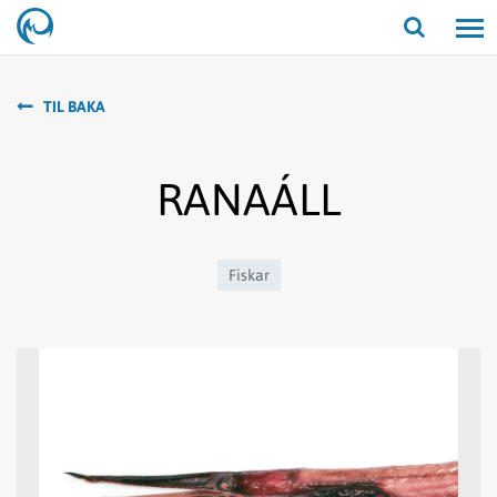
Opna/lo
leit
TIL BAKA
RANAÁLL
Fiskar