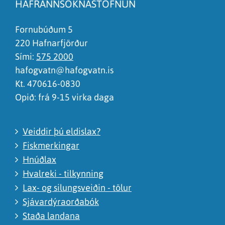
HAFRANNSÓKNASTOFNUN
Það er of mikið efni á síðunni
Ég skil ekki efnið, finnst það of flókið
Fornubúðum 5
220 Hafnarfjörður
Sími:
575 2000
hafogvatn@hafogvatn.is
Kt. 470616-0830
Opið: frá 9-15 virka daga
Veiddir þú eldislax?
Fiskmerkingar
Hnúðlax
Hvalreki - tilkynning
Lax- og silungsveiðin - tölur
Sjávardýraorðabók
Staða landana