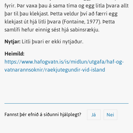
fyrir. Þar vaxa þau á sama tíma og egg litla þvara allt
þar til þau klekjast. Þetta veldur því að færri egg
klekjast út hjá litli þvara (Fontaine, 1977). Þetta
samlífi hefur einnig sést hjá sabinsrækju.
Nytjar:
Litli þvari er ekki nytjaður.
Heimild:
https://www.hafogvatn.is/is/midlun/utgafa/haf-og-
vatnarannsoknir/raekjutegundir-vid-island
Fannst þér efnið á síðunni hjálplegt?
Já
Nei