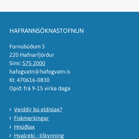
Efnið svarar ekki spurningunni
Síðan inniheldur rangar upplýsingar
HAFRANNSÓKNASTOFNUN
Það er of mikið efni á síðunni
Ég skil ekki efnið, finnst það of flókið
Fornubúðum 5
220 Hafnarfjörður
Sími:
575 2000
hafogvatn@hafogvatn.is
Kt. 470616-0830
Opið: frá 9-15 virka daga
Veiddir þú eldislax?
Fiskmerkingar
Hnúðlax
Hvalreki - tilkynning