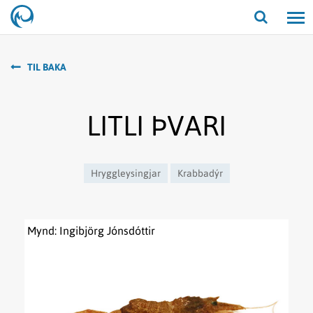
Opna/lo
leit
TIL BAKA
LITLI ÞVARI
Hryggleysingjar
Krabbadýr
Mynd: Ingibjörg Jónsdóttir