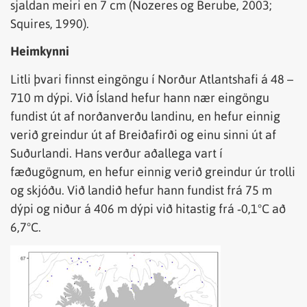
sjaldan meiri en 7 cm (Nozeres og Berube, 2003;
Squires, 1990).
Heimkynni
Litli þvari finnst eingöngu í Norður Atlantshafi á 48 –
710 m dýpi. Við Ísland hefur hann nær eingöngu
fundist út af norðanverðu landinu, en hefur einnig
verið greindur út af Breiðafirði og einu sinni út af
Suðurlandi. Hans verður aðallega vart í
fæðugögnum, en hefur einnig verið greindur úr trolli
og skjóðu. Við landið hefur hann fundist frá 75 m
dýpi og niður á 406 m dýpi við hitastig frá ‐0,1°C að
6,7°C.