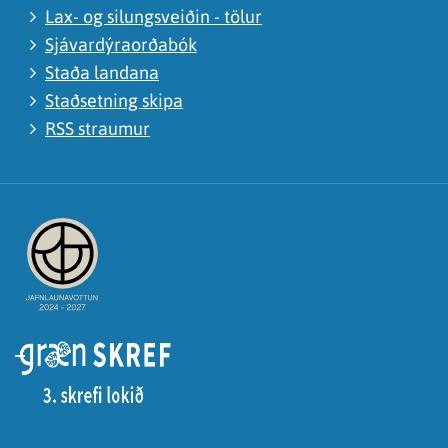
Lax- og silungsveiðin - tölur
Sjávardýraorðabók
Staða landana
Staðsetning skipa
RSS straumur