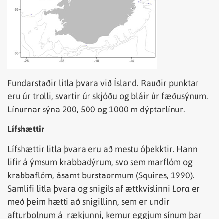
Fundarstaðir litla þvara við Ísland. Rauðir punktar
eru úr trolli, svartir úr skjóðu og bláir úr fæðusýnum.
Línurnar sýna 200, 500 og 1000 m dýptarlínur.
Lífshættir
Lífshættir litla þvara eru að mestu óþekktir. Hann
lifir á ýmsum krabbadýrum, svo sem marflóm og
krabbaflóm, ásamt burstaormum (Squires, 1990).
Samlífi litla þvara og snigils af ættkvíslinni
Lora
er
með þeim hætti að
s
nigillinn, sem er undir
afturbolnum á rækjunni, kemur eggjum sínum þar