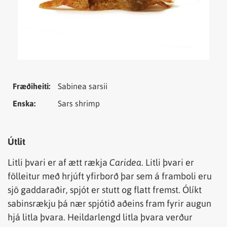
Tungumál
Samheiti
Fræðiheiti:
Sabinea sarsii
Enska:
Sars shrimp
Útlit
Litli þvari er af ætt rækja
Caridea
. Litli þvari er
fölleitur með hrjúft yfirborð þar sem á framboli eru
sjö gaddaraðir, spjót er stutt og flatt fremst. Ólíkt
sabinsrækju þá nær spjótið aðeins fram fyrir augun
hjá litla þvara. Heildarlengd litla þvara verður