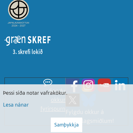
Sendu
Þessi síða notar vafrakökur.
okkur
Lesa nánar
fyrirspurn
Fylgdu okkur á
samfélagsmiðlum!
Samþykkja