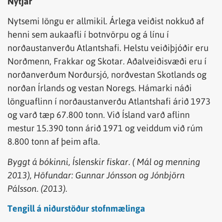
Nytjar
Nytsemi Iöngu er allmikil. Árlega veiðist nokkuð af
henni sem aukaafli í botnvörpu og á línu í
norðaustanverðu Atlantshafi. Helstu veiðiþjóðir eru
Norðmenn, Frakkar og Skotar. Aðalveiðisvæði eru í
norðanverðum Norðursjó, norðvestan Skotlands og
norðan Írlands og vestan Noregs. Hámarki náði
lönguaflinn í norðaustanverðu Atlantshafi árið 1973
og varð tæp 67.800 tonn. Við Ísland varð aflinn
mestur 15.390 tonn árið 1971 og veiddum við rúm
8.800 tonn af þeim afla.
Byggt á bókinni, Íslenskir fiskar. ( Mál og menning
2013), Höfundar: Gunnar Jónsson og Jónbjörn
Pálsson. (2013).
Tengill á niðurstöður stofnmælinga