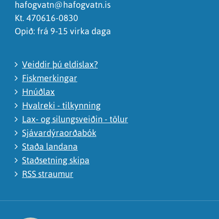
hafogvatn@hafogvatn.is
Kt. 470616-0830
Opið: frá 9-15 virka daga
Veiddir þú eldislax?
Fiskmerkingar
Hnúðlax
Hvalreki - tilkynning
Lax- og silungsveiðin - tölur
Sjávardýraorðabók
Staða landana
Staðsetning skipa
RSS straumur