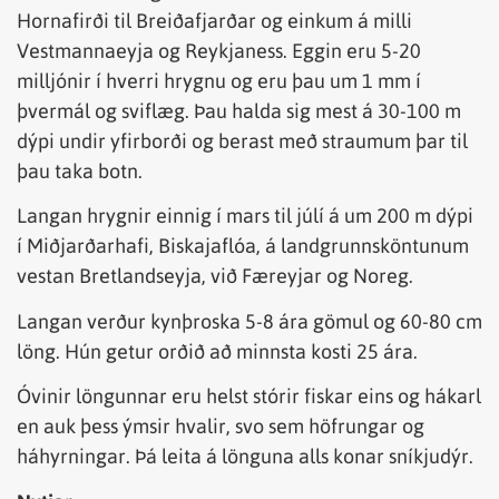
Hornafirði til Breiðafjarðar og einkum á milli
Vestmannaeyja og Reykjaness. Eggin eru 5-20
milljónir í hverri hrygnu og eru þau um 1 mm í
þvermál og sviflæg. Þau halda sig mest á 30-100 m
dýpi undir yfirborði og berast með straumum þar til
þau taka botn.
Langan hrygnir einnig í mars til júlí á um 200 m dýpi
í Miðjarðarhafi, Biskajaflóa, á landgrunnsköntunum
vestan Bretlandseyja, við Færeyjar og Noreg.
Langan verður kynþroska 5-8 ára gömul og 60-80 cm
löng. Hún getur orðið að minnsta kosti 25 ára.
Óvinir löngunnar eru helst stórir fiskar eins og hákarl
en auk þess ýmsir hvalir, svo sem höfrungar og
háhyrningar. Þá leita á lönguna alls konar sníkjudýr.