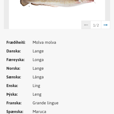
Tungumál
Samheiti
Fræðiheiti:
Molva molva
Danska:
Lange
Færeyska:
Longa
Norska:
Lange
Sænska:
Långa
Enska:
Ling
Þýska:
Leng
Franska:
Grande lingue
Spænska:
Maruca