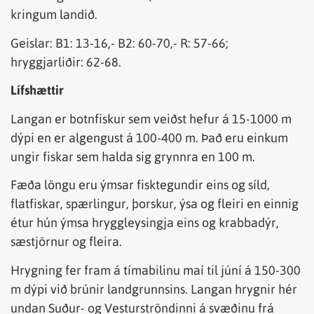
kringum landið.
Geislar: B1: 13-16,- B2: 60-70,- R: 57-66;
hryggjarliðir: 62-68.
Lífshættir
Langan er botnfiskur sem veiðst hefur á 15-1000 m
dýpi en er algengust á 100-400 m. Það eru einkum
ungir fiskar sem halda sig grynnra en 100 m.
Fæða löngu eru ýmsar fisktegundir eins og síld,
flatfiskar, spærlingur, þorskur, ýsa og fleiri en einnig
étur hún ýmsa hryggleysingja eins og krabbadýr,
sæstjörnur og fleira.
Hrygning fer fram á tímabilinu maí til júní á 150-300
m dýpi við brúnir landgrunnsins. Langan hrygnir hér
undan Suður- og Vesturströndinni á svæðinu frá