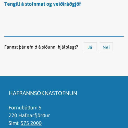
Tengill á stofnmat og veiðiráðgjöf
Fannst þér efnið á síðunni hjálplegt?
Já
Nei
Efnið svarar ekki spurningunni
Síðan inniheldur rangar upplýsingar
HAFRANNSÓKNASTOFNUN
Það er of mikið efni á síðunni
Ég skil ekki efnið, finnst það of flókið
Fornubúðum 5
220 Hafnarfjörður
Sími:
575 2000