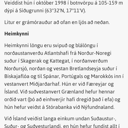
Veiddist hún í október 1998 í botnvörpu á 105-159 m
dýpi á Síðugrunni (63°32'N, 17°11'V).
Litur er grámórauður að ofan en ljós að neðan.
Heimkynni
Heimkynni löngu eru svipuð og blálöngu í
norðaustanverðu Atlantshafi frá Norður-Noregi
suður í Skagerak og Kattegat, í norðanverðum
Norðursjó, norðan og vestan Bretlandseyja suður í
Biskajaflóa og til Spánar, Portúgals og Marokkós inn í
vestanvert Miðjarðarhaf. Hún er við Færeyjar og
Ísland. Við suðvestanvert Grænland hefur hennar
orðið vart (þó að einhverjir hafi dregið það í efa) og
hún hefur veiðst á Stórabanka við Nýfundnaland.
Við Ísland veiðist langa einkum undan Suðaustur-,
Suður- og Suðvesturlandi, en hún hefur fundist allt í