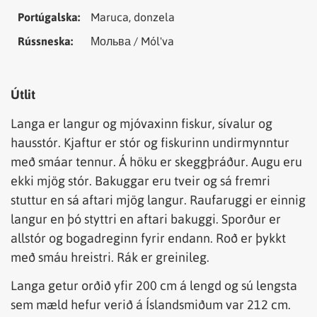
Portúgalska:
Maruca, donzela
Rússneska:
Мольва / Mól'va
Útlit
Langa er langur og mjóvaxinn fiskur, sívalur og
hausstór. Kjaftur er stór og fiskurinn undirmynntur
með smáar tennur. Á höku er skeggþráður. Augu eru
ekki mjög stór. Bakuggar eru tveir og sá fremri
stuttur en sá aftari mjög langur. Raufaruggi er einnig
langur en þó styttri en aftari bakuggi. Sporður er
allstór og bogadreginn fyrir endann. Roð er þykkt
með smáu hreistri. Rák er greinileg.
Langa getur orðið yfir 200 cm á lengd og sú lengsta
sem mæld hefur verið á Íslandsmiðum var 212 cm.