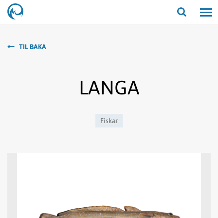
Opna/lo
leit
TIL BAKA
LANGA
Fiskar