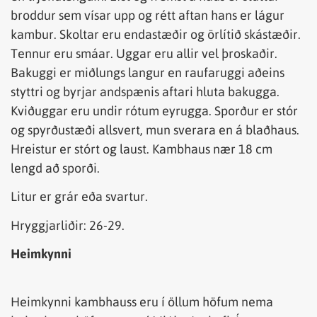
broddur sem vísar upp og rétt aftan hans er lágur
kambur. Skoltar eru endastæðir og örlítið skástæðir.
Tennur eru smáar. Uggar eru allir vel þroskaðir.
Bakuggi er miðlungs langur en raufaruggi aðeins
styttri og byrjar andspænis aftari hluta bakugga.
Kviðuggar eru undir rótum eyrugga. Sporður er stór
og spyrðustæði allsvert, mun sverara en á blaðhaus.
Hreistur er stórt og laust. Kambhaus nær 18 cm
lengd að sporði.
Litur er grár eða svartur.
Hryggjarliðir: 26-29.
Heimkynni
Heimkynni kambhauss eru í öllum höfum nema