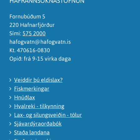
HAFRANNSÓKNASTOFNUN
Það er of mikið efni á síðunni
Ég skil ekki efnið, finnst það of flókið
Fornubúðum 5
220 Hafnarfjörður
Sími:
575 2000
hafogvatn@hafogvatn.is
Kt. 470616-0830
Opið: frá 9-15 virka daga
Veiddir þú eldislax?
Fiskmerkingar
Hnúðlax
Hvalreki - tilkynning
Lax- og silungsveiðin - tölur
Sjávardýraorðabók
Staða landana