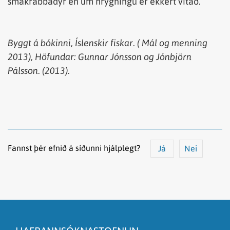
smákrabbadýr en um hrygningu er ekkert vitað.
Byggt
á
bókinni
,
Íslenskir
fiskar
. (
Mál
og
menning
2013),
Höfundar
: Gunnar Jónsson
og
Jónbjörn
Pálsson. (2013).
Fannst þér efnið á síðunni hjálplegt?
Já
Nei
Efnið svarar ekki spurningunni
Síðan inniheldur rangar upplýsingar