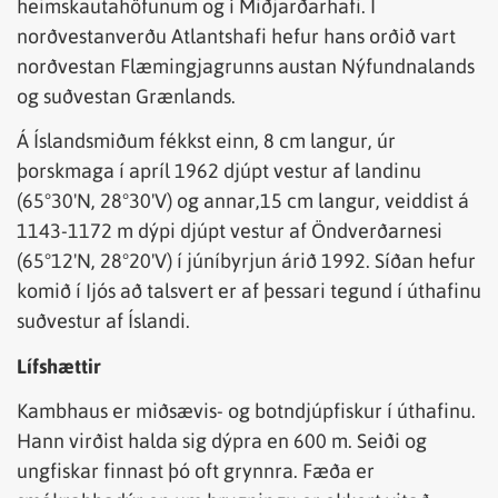
heimskautahöfunum og í Miðjarðarhafi. Í
norðvestanverðu Atlantshafi hefur hans orðið vart
norðvestan Flæmingjagrunns austan Nýfundnalands
og suðvestan Grænlands.
Á Íslandsmiðum fékkst einn, 8 cm langur, úr
þorskmaga í apríl 1962 djúpt vestur af landinu
(65°30'N, 28°30'V) og annar,15 cm langur, veiddist á
1143-1172 m dýpi djúpt vestur af Öndverðarnesi
(65°12'N, 28°20'V) í júníbyrjun árið 1992. Síðan hefur
komið í Ijós að talsvert er af þessari tegund í úthafinu
suðvestur af Íslandi.
Lífshættir
Kambhaus er miðsævis- og botndjúpfiskur í úthafinu.
Hann virðist halda sig dýpra en 600 m. Seiði og
ungfiskar finnast þó oft grynnra. Fæða er