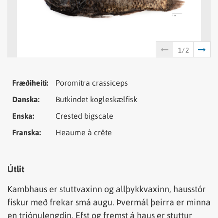
Tungumál
Samheiti
Fræðiheiti:
Poromitra crassiceps
Danska:
Butkindet kogleskælfisk
Enska:
Crested bigscale
Franska:
Heaume à crête
Útlit
Kambhaus er stuttvaxinn og allþykkvaxinn, hausstór
fiskur með frekar smá augu. Þvermál þeirra er minna
en trjónulengdin. Efst og fremst á haus er stuttur