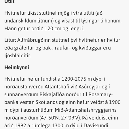
Útlit
Hvítnefur líkist stuttnef mjög í ytra útliti (að
undanskildum litnum) og vísast til lýsingar á honum.
Hann getur orðið 120 cm og lengri.
Litur: Allfrábrugðinn stuttnef því hvítnefur er hvítur
eða gráleitur og bak-, raufar- og kviðuggar eru
Ijósbláleitir.
Heimkynni
Hvítnefur hefur fundist á 1200-2075 m dýpi í
norðaustanverðu Atlantshafi við Asóreyjar og í
sunnanverðum Biskajaflóa norður til Rosemary-
banka vestan Skotlands og einn hefur veiðst á 1900
m dýpi í austurhlíðum Mið-Atlantshafshryggjarins
norðanverðum (47°50'N, 27°09'V). Þá veiddist einn
árið 1992 á rúmlega 1300 m dýpi í Davissundi