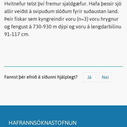
Hvítnefur telst því fremur sjaldgæfur. Hafa þessir sjö
allir veiðst á svipuðum slóðum fyrir suðaustan land.
Þeir fiskar sem kyngreindir voru (n=3) voru hrygnur
og fengust á 730‐930 m dýpi og voru á lengdarbilinu
91‐117 cm.
Fannst þér efnið á síðunni hjálplegt?
Já
Nei
Efnið svarar ekki spurningunni
Síðan inniheldur rangar upplýsingar
HAFRANNSÓKNASTOFNUN
Það er of mikið efni á síðunni