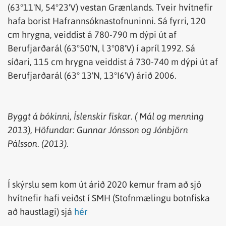
(63°11'N, 54°23'V) vestan Grænlands. Tveir hvítnefir
hafa borist Hafrannsóknastofnuninni. Sá fyrri, 120
cm hrygna, veiddist á 780-790 m dýpi út af
Berufjarðarál (63°50'N, l 3°08'V) í apríl 1992. Sá
síðari, 115 cm hrygna veiddist á 730-740 m dýpi út af
Berufjarðarál (63° 13'N, 13°I6'V) árið 2006.
Byggt á
bókinni
,
Íslenskir
fiskar
. (
Mál
og
menning
2013),
Höfundar
: Gunnar Jónsson
og
Jónbjörn
Pálsson. (2013).
Í skýrslu sem kom út árið 2020 kemur fram að sjö
hvítnefir hafi veiðst í SMH (Stofnmælingu botnfiska
að haustlagi) sjá
hér