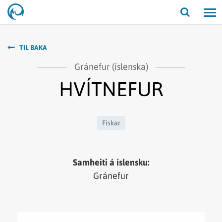
Opna/lo
leit
TIL BAKA
Gránefur (íslenska)
HVÍTNEFUR
Fiskar
Samheiti á íslensku:
Gránefur