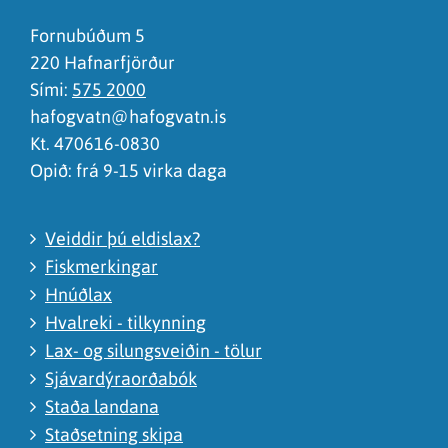
Ég skil ekki efnið, finnst það of flókið
Fornubúðum 5
220 Hafnarfjörður
Sími:
575 2000
hafogvatn@hafogvatn.is
Kt. 470616-0830
Opið: frá 9-15 virka daga
Veiddir þú eldislax?
Fiskmerkingar
Hnúðlax
Hvalreki - tilkynning
Lax- og silungsveiðin - tölur
Sjávardýraorðabók
Staða landana
Staðsetning skipa