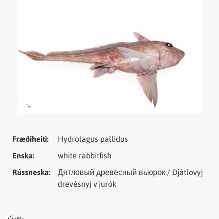
Tungumál
Samheiti
Fræðiheiti:
Hydrolagus pallidus
Enska:
white rabbitfish
Rússneska:
Дятловый древесный вьюрок / Djátlovyj
drevésnyj v'jurók