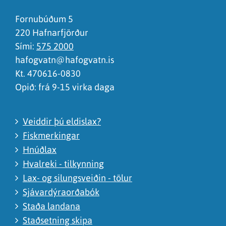
Ég skil ekki efnið, finnst það of flókið
Fornubúðum 5
220 Hafnarfjörður
Sími:
575 2000
hafogvatn@hafogvatn.is
Kt. 470616-0830
Opið: frá 9-15 virka daga
Veiddir þú eldislax?
Fiskmerkingar
Hnúðlax
Hvalreki - tilkynning
Lax- og silungsveiðin - tölur
Sjávardýraorðabók
Staða landana
Staðsetning skipa