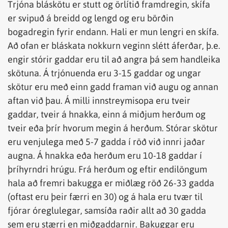
Trjóna bláskötu er stutt og örlítið framdregin, skífa
er svipuð á breidd og lengd og eru börðin
bogadregin fyrir endann. Hali er mun lengri en skífa.
Að ofan er bláskata nokkurn veginn slétt áferðar, þ.e.
engir stórir gaddar eru til að angra þá sem handleika
skötuna. Á trjónuenda eru 3-15 gaddar og ungar
skötur eru með einn gadd framan við augu og annan
aftan við þau. Á milli innstreymisopa eru tveir
gaddar, tveir á hnakka, einn á miðjum herðum og
tveir eða þrír hvorum megin á herðum. Stórar skötur
eru venjulega með 5-7 gadda í röð við innri jaðar
augna. Á hnakka eða herðum eru 10-18 gaddar í
þríhyrndri hrúgu. Frá herðum og eftir endilöngum
hala að fremri bakugga er miðlæg röð 26-33 gadda
(oftast eru þeir færri en 30) og á hala eru tvær til
fjórar óreglulegar, samsíða raðir allt að 30 gadda
sem eru stærri en miðgaddarnir. Bakuggar eru