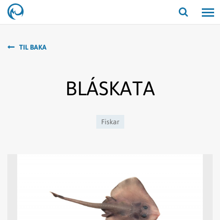
Opna/lo
leit
TIL BAKA
BLÁSKATA
Fiskar