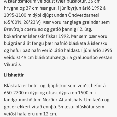
Á Íslandsmiðum veiddust tvær bláskötur, 36 cm
hrygna og 37 cm hængur, í júníbyrjun árið 1992 á
1095-1100 m dýpi djúpt undan Öndverðarnesi
(65°00'N, 28°23'V). Þær voru ranglega greindar sem
Breviraja caerulea
og getið þannig í 2. útg.
bókarinnar Íslenskir fiskar 1992. Þar sem þær voru
blágráar á lit fengu þær nafnið bláskata á íslensku
og hefur það nafn verið látið haldast. Í júní árið 1995
veiddist 49 cm bláskötuhængur á grálúðuslóð vestan
Víkuráls.
Lífshættir
Bláskata er botn- og djúpfiskur sem veiðst hefur á
650-2200 m dýpi og oftast dýpra en 1500 m í
landgrunnshöllum Norður-Atlantshafs. Um fæðu og
got er ekkert vitað ennþá. Smæstu bláskötur sem
veiðst hafa eru um 12 cm.