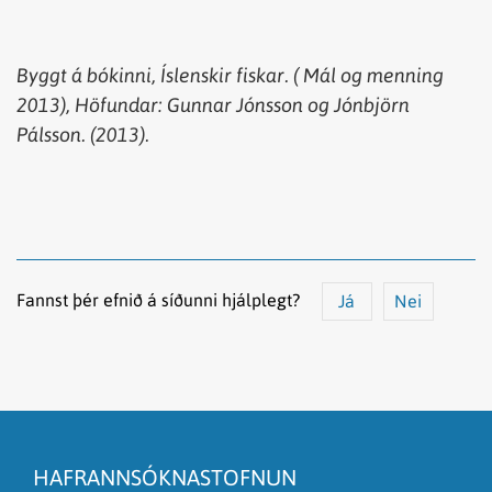
Byggt
á
bókinni
,
Íslenskir
fiskar
. (
Mál
og
menning
2013),
Höfundar
: Gunnar Jónsson og Jónbjörn
Pálsson. (2013).
Fannst þér efnið á síðunni hjálplegt?
Já
Nei
Efnið svarar ekki spurningunni
Síðan inniheldur rangar upplýsingar
HAFRANNSÓKNASTOFNUN
Það er of mikið efni á síðunni