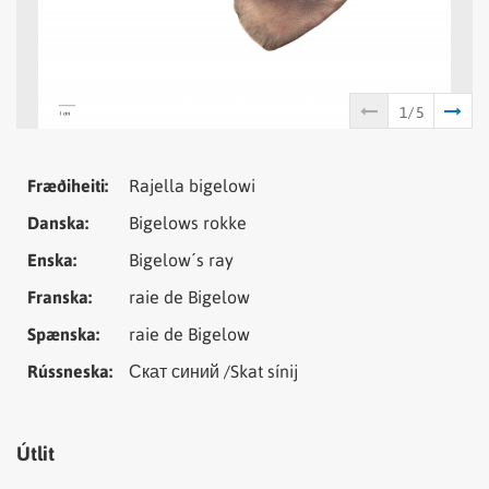
Tungumál
Samheiti
Fræðiheiti:
Rajella bigelowi
Danska:
Bigelows rokke
Enska:
Bigelow´s ray
Franska:
raie de Bigelow
Spænska:
raie de Bigelow
Rússneska:
Скат синий /Skat sínij
Útlit