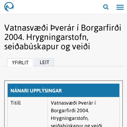
Opna/lo
leit
Vatnasvæði Þverár í Borgarfirði
2004. Hrygningarstofn,
seiðabúskapur og veiði
LEIT
YFIRLIT
NÁNARI UPPLÝSINGAR
Titill
Vatnasvæði Þverár í
Borgarfirði 2004.
Hrygningarstofn,
seiðabúskapur og veiði