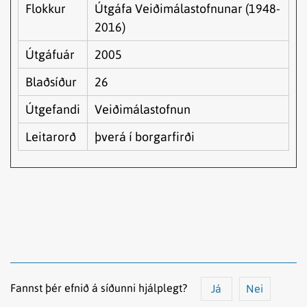
Flokkur
Útgáfa Veiðimálastofnunar (1948-
2016)
Útgáfuár
2005
Blaðsíður
26
Útgefandi
Veiðimálastofnun
Leitarorð
þverá í borgarfirði
Fannst þér efnið á síðunni hjálplegt?
Já
Nei