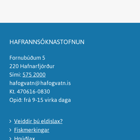
Efnið svarar ekki spurningunni
Síðan inniheldur rangar upplýsingar
HAFRANNSÓKNASTOFNUN
Það er of mikið efni á síðunni
Ég skil ekki efnið, finnst það of flókið
Fornubúðum 5
220 Hafnarfjörður
Sími:
575 2000
hafogvatn@hafogvatn.is
Kt. 470616-0830
Opið: frá 9-15 virka daga
Veiddir þú eldislax?
Fiskmerkingar
Hnúðlax