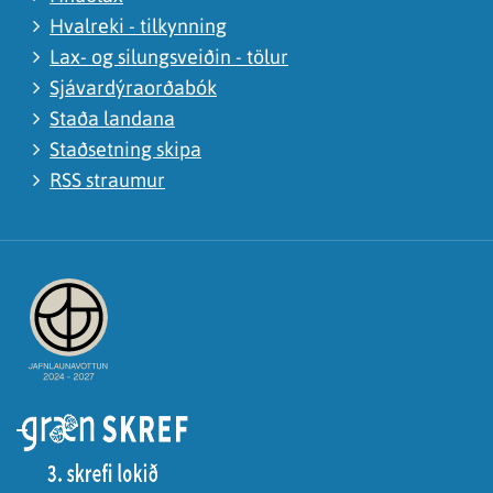
Hvalreki - tilkynning
Lax- og silungsveiðin - tölur
Sjávardýraorðabók
Staða landana
Staðsetning skipa
RSS straumur