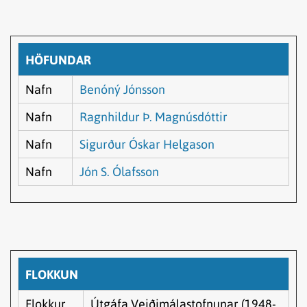
HÖFUNDAR
Nafn
Benóný Jónsson
Nafn
Ragnhildur Þ. Magnúsdóttir
Nafn
Sigurður Óskar Helgason
Nafn
Jón S. Ólafsson
FLOKKUN
Flokkur
Útgáfa Veiðimálastofnunar (1948-