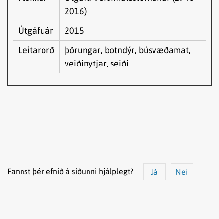
2016)
Útgáfuár
2015
Leitarorð
þörungar, botndýr, búsvæðamat,
veiðinytjar, seiði
Fannst þér efnið á síðunni hjálplegt?
Já
Nei