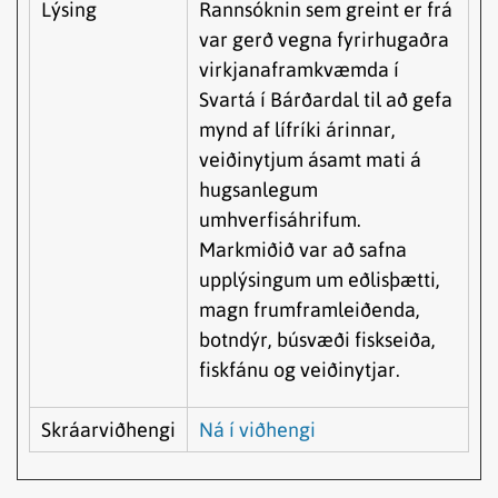
Lýsing
Rannsóknin sem greint er frá
var gerð vegna fyrirhugaðra
virkjanaframkvæmda í
Svartá í Bárðardal til að gefa
mynd af lífríki árinnar,
veiðinytjum ásamt mati á
hugsanlegum
umhverfisáhrifum.
Markmiðið var að safna
upplýsingum um eðlisþætti,
magn frumframleiðenda,
botndýr, búsvæði fiskseiða,
fiskfánu og veiðinytjar.
Skráarviðhengi
Ná í viðhengi