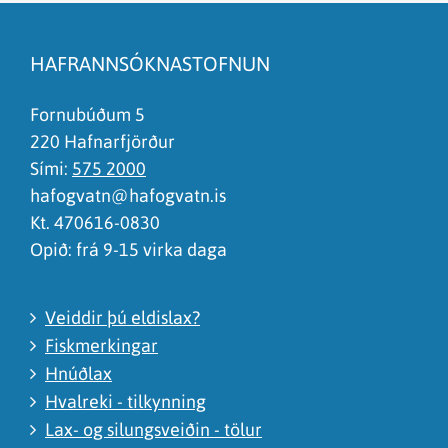
Efnið svarar ekki spurningunni
Síðan inniheldur rangar upplýsingar
HAFRANNSÓKNASTOFNUN
Það er of mikið efni á síðunni
Ég skil ekki efnið, finnst það of flókið
Fornubúðum 5
220 Hafnarfjörður
Sími:
575 2000
hafogvatn@hafogvatn.is
Kt. 470616-0830
Opið: frá 9-15 virka daga
Veiddir þú eldislax?
Fiskmerkingar
Hnúðlax
Hvalreki - tilkynning
Lax- og silungsveiðin - tölur