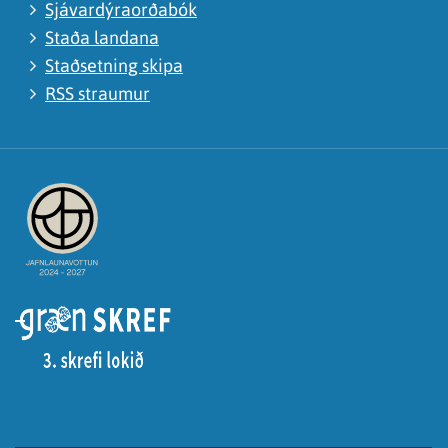
Sjávardýraorðabók
Staða landana
Staðsetning skipa
RSS straumur