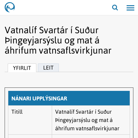
Opna/lo
leit
Vatnalíf Svartár í Suður
Þingeyjarsýslu og mat á
áhrifum vatnsaflsvirkjunar
LEIT
YFIRLIT
NÁNARI UPPLÝSINGAR
Titill
Vatnalíf Svartár í Suður
Þingeyjarsýslu og mat á
áhrifum vatnsaflsvirkjunar