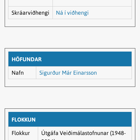
Skráarviðhengi
Ná í viðhengi
HÖFUNDAR
Nafn
Sigurður Már Einarsson
FLOKKUN
Flokkur
Útgáfa Veiðimálastofnunar (1948-