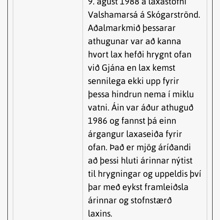
9. ágúst 1988 á laxastofni
Valshamarsá á Skógarströnd.
Aðalmarkmið þessarar
athugunar var að kanna
hvort lax hefði hrygnt ofan
við Gjána en lax kemst
sennilega ekki upp fyrir
þessa hindrun nema í miklu
vatni. Áin var áður athuguð
1986 og fannst þá einn
árgangur laxaseiða fyrir
ofan. Það er mjög áríðandi
að þessi hluti árinnar nýtist
til hrygningar og uppeldis því
þar með eykst framleiðsla
árinnar og stofnstærð
laxins.