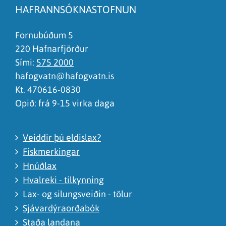
HAFRANNSÓKNASTOFNUN
Það er of mikið efni á síðunni
Ég skil ekki efnið, finnst það of flókið
Fornubúðum 5
220 Hafnarfjörður
Sími:
575 2000
hafogvatn@hafogvatn.is
Kt. 470616-0830
Opið: frá 9-15 virka daga
Veiddir þú eldislax?
Fiskmerkingar
Hnúðlax
Hvalreki - tilkynning
Lax- og silungsveiðin - tölur
Sjávardýraorðabók
Staða landana