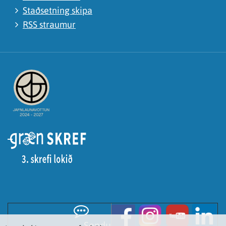
Staðsetning skipa
RSS straumur
Sendu