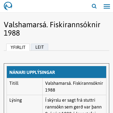
Opna/lo
leit
Valshamarsá. Fiskirannsóknir
1988
LEIT
YFIRLIT
NÁNARI UPPLÝSINGAR
Titill
Valshamarsá. Fiskirannsóknir
1988
Lýsing
Í skýrslu er sagt frá stuttri
rannsókn sem gerð var þann