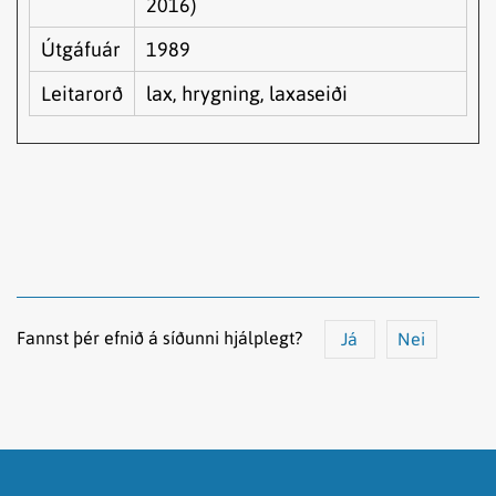
2016)
Útgáfuár
1989
Leitarorð
lax, hrygning, laxaseiði
Fannst þér efnið á síðunni hjálplegt?
Já
Nei
Efnið svarar ekki spurningunni
Síðan inniheldur rangar upplýsingar