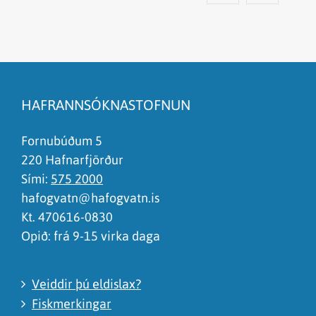
Efnið svarar ekki spurningunni
Síðan inniheldur rangar upplýsingar
HAFRANNSÓKNASTOFNUN
Það er of mikið efni á síðunni
Ég skil ekki efnið, finnst það of flókið
Fornubúðum 5
220 Hafnarfjörður
Sími:
575 2000
hafogvatn@hafogvatn.is
Kt. 470616-0830
Opið: frá 9-15 virka daga
Veiddir þú eldislax?
Fiskmerkingar