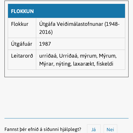
FLOKKUN
Flokkur
Útgáfa Veiðimálastofnunar (1948-
2016)
Útgáfuár
1987
Leitarorð
urriðaá, Urriðaá, mýrum, Mýrum,
Mýrar, nýting, laxarækt, fiskeldi
Fannst þér efnið á síðunni hjálplegt?
Já
Nei