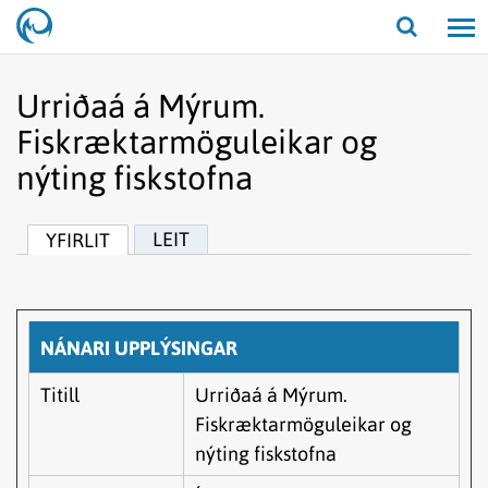
Opna/lo
leit
Urriðaá á Mýrum.
Fiskræktarmöguleikar og
nýting fiskstofna
LEIT
YFIRLIT
NÁNARI UPPLÝSINGAR
Titill
Urriðaá á Mýrum.
Fiskræktarmöguleikar og
nýting fiskstofna