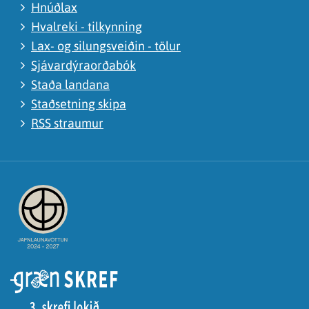
Hnúðlax
Hvalreki - tilkynning
Lax- og silungsveiðin - tölur
Sjávardýraorðabók
Staða landana
Staðsetning skipa
RSS straumur