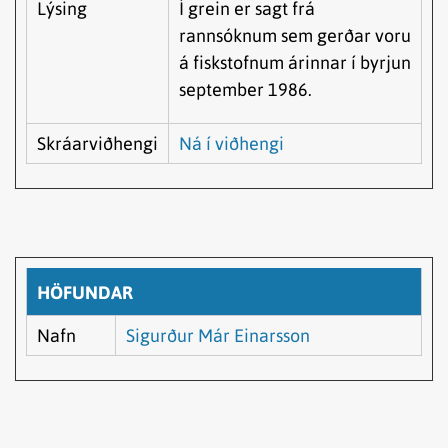
Lýsing
Í grein er sagt frá
rannsóknum sem gerðar voru
á fiskstofnum árinnar í byrjun
september 1986.
Skráarviðhengi
Ná í viðhengi
HÖFUNDAR
Nafn
Sigurður Már Einarsson