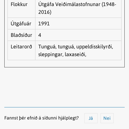
Flokkur
Útgáfa Veiðimálastofnunar (1948-
2016)
Útgáfuár
1991
Blaðsíður
4
Leitarorð
Tunguá, tunguá, uppeldisskilyrði,
sleppingar, laxaseiði,
Fannst þér efnið á síðunni hjálplegt?
Já
Nei