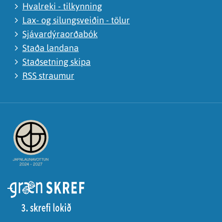
Hvalreki - tilkynning
Lax- og silungsveiðin - tölur
Sjávardýraorðabók
Staða landana
Staðsetning skipa
RSS straumur