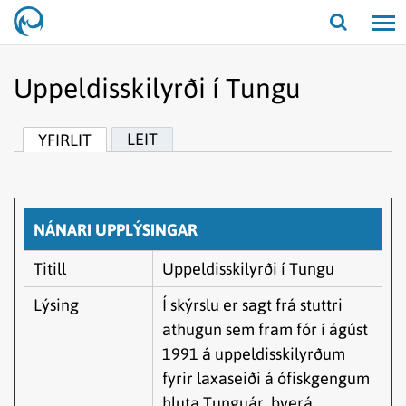
Opna/lo
leit
Uppeldisskilyrði í Tungu
LEIT
YFIRLIT
NÁNARI UPPLÝSINGAR
Titill
Uppeldisskilyrði í Tungu
Lýsing
Í skýrslu er sagt frá stuttri
athugun sem fram fór í ágúst
1991 á uppeldisskilyrðum
fyrir laxaseiði á ófiskgengum
hluta Tunguár, þverá