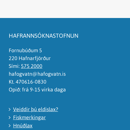
Efnið svarar ekki spurningunni
Síðan inniheldur rangar upplýsingar
HAFRANNSÓKNASTOFNUN
Það er of mikið efni á síðunni
Ég skil ekki efnið, finnst það of flókið
Fornubúðum 5
220 Hafnarfjörður
Sími:
575 2000
hafogvatn@hafogvatn.is
Kt. 470616-0830
Opið: frá 9-15 virka daga
Veiddir þú eldislax?
Fiskmerkingar
Hnúðlax