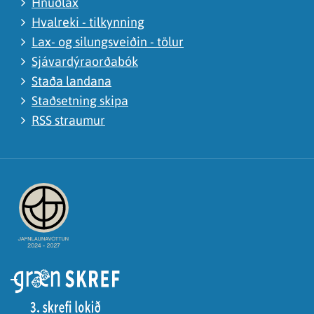
Hnúðlax
Hvalreki - tilkynning
Lax- og silungsveiðin - tölur
Sjávardýraorðabók
Staða landana
Staðsetning skipa
RSS straumur