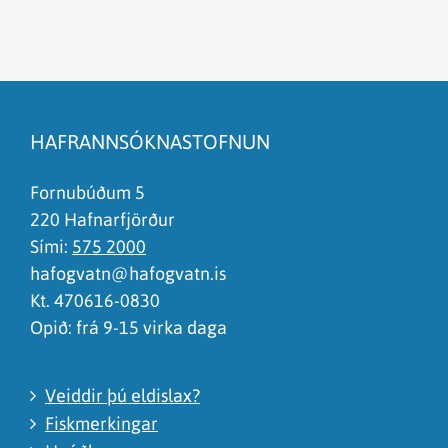
Efnið svarar ekki spurningunni
Síðan inniheldur rangar upplýsingar
HAFRANNSÓKNASTOFNUN
Það er of mikið efni á síðunni
Ég skil ekki efnið, finnst það of flókið
Fornubúðum 5
220 Hafnarfjörður
Sími:
575 2000
hafogvatn@hafogvatn.is
Kt. 470616-0830
Opið: frá 9-15 virka daga
Veiddir þú eldislax?
Fiskmerkingar