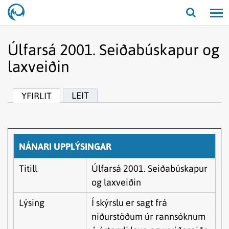
Opna/lo
leit
Úlfarsá 2001. Seiðabúskapur og
laxveiðin
LEIT
YFIRLIT
NÁNARI UPPLÝSINGAR
Titill
Úlfarsá 2001. Seiðabúskapur
og laxveiðin
Lýsing
Í skýrslu er sagt frá
niðurstöðum úr rannsóknum