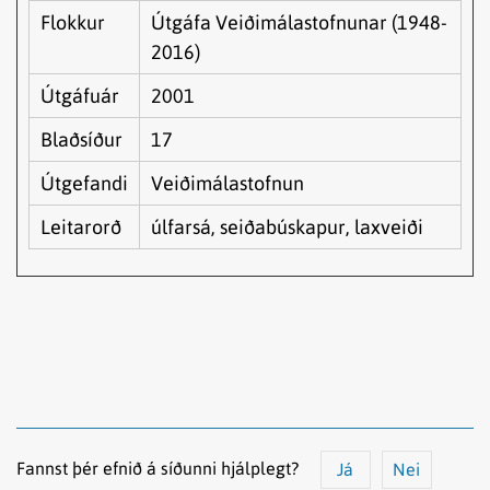
Flokkur
Útgáfa Veiðimálastofnunar (1948-
2016)
Útgáfuár
2001
Blaðsíður
17
Útgefandi
Veiðimálastofnun
Leitarorð
úlfarsá, seiðabúskapur, laxveiði
Fannst þér efnið á síðunni hjálplegt?
Já
Nei