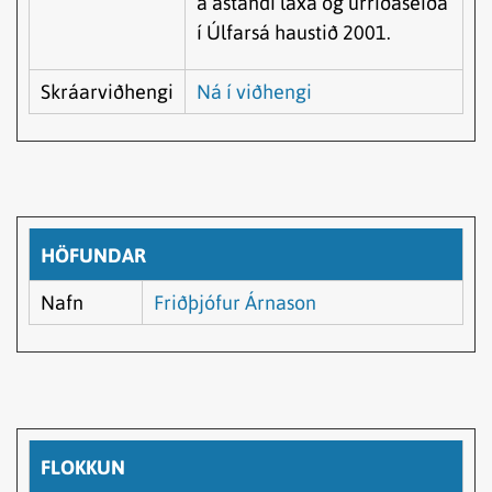
á ástandi laxa og urriðaseiða
í Úlfarsá haustið 2001.
Skráarviðhengi
Ná í viðhengi
HÖFUNDAR
Nafn
Friðþjófur Árnason
FLOKKUN