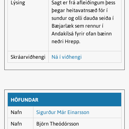
Lýsing
Sagt er frá afleiðingum þess
þegar heitavatnsæð fór í
sundur og olli dauða seiða í
Bæjarlæk sem rennur í
Andakílsá fyrir ofan bæinn
neðri Hrepp.
Skráarviðhengi
Ná í viðhengi
HÖFUNDAR
Nafn
Sigurður Már Einarsson
Nafn
Björn Theódórsson