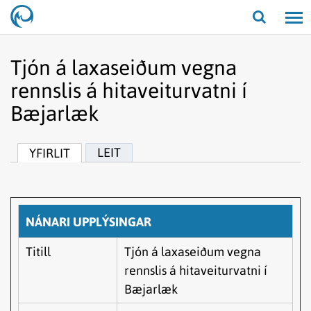
Opna/lo
leit
Tjón á laxaseiðum vegna
rennslis á hitaveiturvatni í
Bæjarlæk
LEIT
YFIRLIT
NÁNARI UPPLÝSINGAR
Titill
Tjón á laxaseiðum vegna
rennslis á hitaveiturvatni í
Bæjarlæk