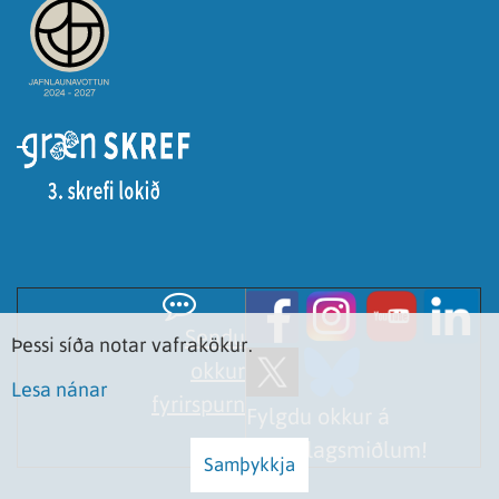
Sendu
Þessi síða notar vafrakökur.
okkur
Lesa nánar
fyrirspurn
Fylgdu okkur á
samfélagsmiðlum!
Samþykkja