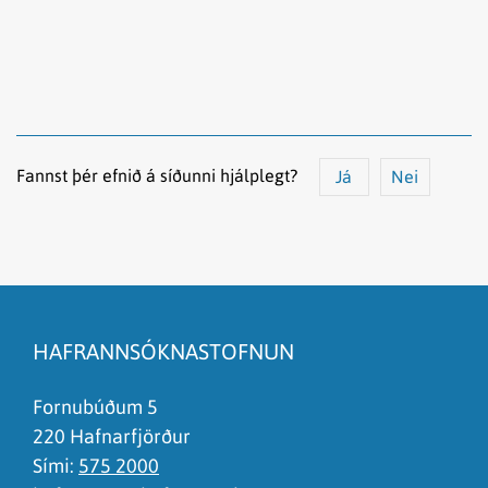
Fannst þér efnið á síðunni hjálplegt?
Já
Nei
Efnið svarar ekki spurningunni
Síðan inniheldur rangar upplýsingar
HAFRANNSÓKNASTOFNUN
Það er of mikið efni á síðunni
Ég skil ekki efnið, finnst það of flókið
Fornubúðum 5
220 Hafnarfjörður
Sími:
575 2000