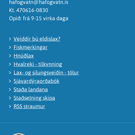
hafogvatn@hafogvatn.is
Kt. 470616-0830
Opið: frá 9-15 virka daga
Veiddir þú eldislax?
Fiskmerkingar
Hnúðlax
Hvalreki - tilkynning
Lax- og silungsveiðin - tölur
Sjávardýraorðabók
Staða landana
Staðsetning skipa
RSS straumur