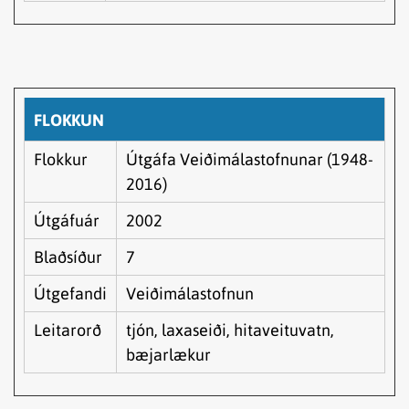
FLOKKUN
Flokkur
Útgáfa Veiðimálastofnunar (1948-
2016)
Útgáfuár
2002
Blaðsíður
7
Útgefandi
Veiðimálastofnun
Leitarorð
tjón, laxaseiði, hitaveituvatn,
bæjarlækur