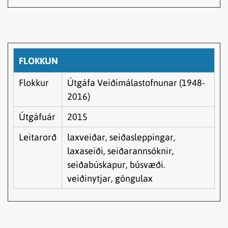
FLOKKUN
Flokkur
Útgáfa Veiðimálastofnunar (1948-
2016)
Útgáfuár
2015
Leitarorð
laxveiðar, seiðasleppingar,
laxaseiði, seiðarannsóknir,
seiðabúskapur, búsvæði.
veiðinytjar, göngulax