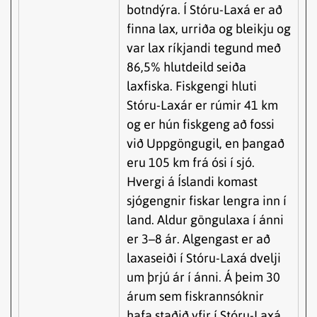
botndýra. Í Stóru-Laxá er að
finna lax, urriða og bleikju og
var lax ríkjandi tegund með
86,5% hlutdeild seiða
laxfiska. Fiskgengi hluti
Stóru-Laxár er rúmir 41 km
og er hún fiskgeng að fossi
við Uppgöngugil, en þangað
eru 105 km frá ósi í sjó.
Hvergi á Íslandi komast
sjógengnir fiskar lengra inn í
land. Aldur göngulaxa í ánni
er 3–8 ár. Algengast er að
laxaseiði í Stóru-Laxá dvelji
um þrjú ár í ánni. Á þeim 30
árum sem fiskrannsóknir
hafa staðið yfir í Stóru-Laxá