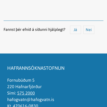
Fannst þér efnið á síðunni hjálplegt?
Já
Nei
Efnið svarar ekki spurningunni
Síðan inniheldur rangar upplýsingar
HAFRANNSÓKNASTOFNUN
Það er of mikið efni á síðunni
Ég skil ekki efnið, finnst það of flókið
Fornubúðum 5
220 Hafnarfjörður
Sími:
575 2000
hafogvatn@hafogvatn.is
Kt. 470616-0830