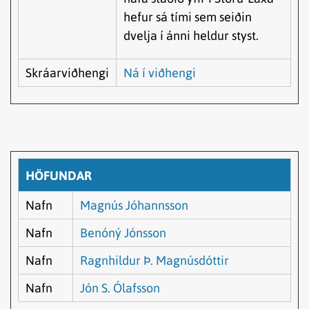
hefur sá tími sem seiðin
dvelja í ánni heldur styst.
Skráarviðhengi
Ná í viðhengi
HÖFUNDAR
Nafn
Magnús Jóhannsson
Nafn
Benóný Jónsson
Nafn
Ragnhildur Þ. Magnúsdóttir
Nafn
Jón S. Ólafsson