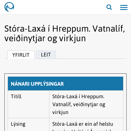
Opna/lo
leit
Stóra-Laxá í Hreppum. Vatnalíf,
veiðinytjar og virkjun
LEIT
YFIRLIT
NÁNARI UPPLÝSINGAR
Titill
Stóra-Laxá í Hreppum.
Vatnalíf, veiðinytjar og
virkjun
Lýsing
Stóra-Laxá er ein af helstu