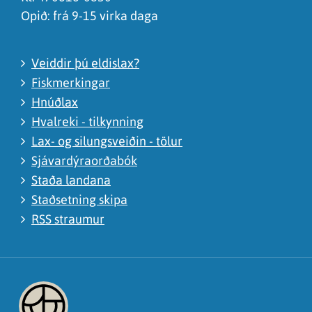
Opið: frá 9-15 virka daga
Veiddir þú eldislax?
Fiskmerkingar
Hnúðlax
Hvalreki - tilkynning
Lax- og silungsveiðin - tölur
Sjávardýraorðabók
Staða landana
Staðsetning skipa
RSS straumur