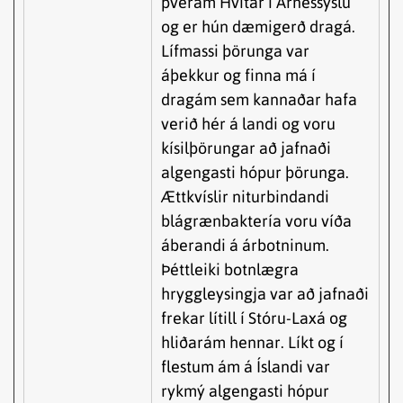
þverám Hvítár í Árnessýslu
og er hún dæmigerð dragá.
Lífmassi þörunga var
áþekkur og finna má í
dragám sem kannaðar hafa
verið hér á landi og voru
kísilþörungar að jafnaði
algengasti hópur þörunga.
Ættkvíslir niturbindandi
blágrænbaktería voru víða
áberandi á árbotninum.
Þéttleiki botnlægra
hryggleysingja var að jafnaði
frekar lítill í Stóru-Laxá og
hliðarám hennar. Líkt og í
flestum ám á Íslandi var
rykmý algengasti hópur