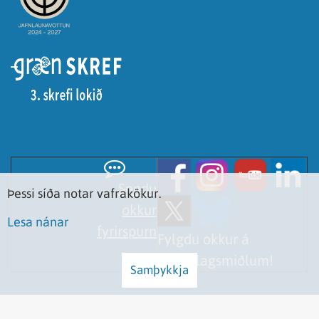
Sendu
Þessi síða notar vafrakökur.
okkur
Lesa nánar
fyrirspurn
Fylgdu okkur á
samfélagsmiðlum!
Samþykkja