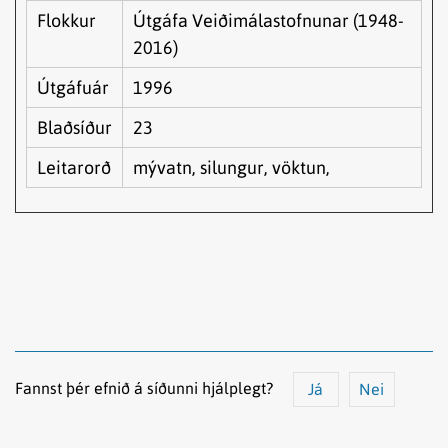
Flokkur
Útgáfa Veiðimálastofnunar (1948-
2016)
Útgáfuár
1996
Blaðsíður
23
Leitarorð
mývatn, silungur, vöktun,
Fannst þér efnið á síðunni hjálplegt?
Já
Nei