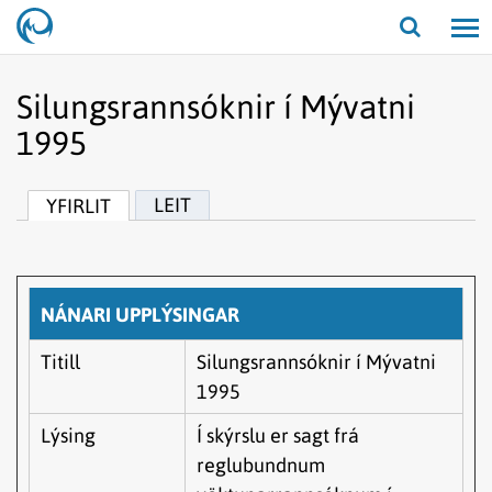
Opna/lo
leit
Silungsrannsóknir í Mývatni
1995
LEIT
YFIRLIT
NÁNARI UPPLÝSINGAR
Titill
Silungsrannsóknir í Mývatni
1995
Lýsing
Í skýrslu er sagt frá
reglubundnum