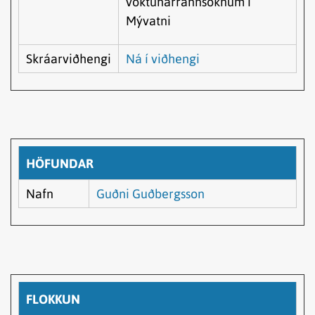
vöktunarrannsóknum í
Mývatni
Skráarviðhengi
Ná í viðhengi
HÖFUNDAR
Nafn
Guðni Guðbergsson
FLOKKUN