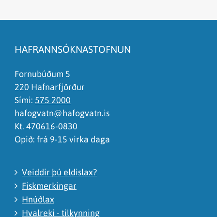
Efnið svarar ekki spurningunni
Síðan inniheldur rangar upplýsingar
HAFRANNSÓKNASTOFNUN
Það er of mikið efni á síðunni
Ég skil ekki efnið, finnst það of flókið
Fornubúðum 5
220 Hafnarfjörður
Sími:
575 2000
hafogvatn@hafogvatn.is
Kt. 470616-0830
Opið: frá 9-15 virka daga
Veiddir þú eldislax?
Fiskmerkingar
Hnúðlax
Hvalreki - tilkynning