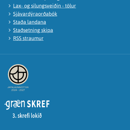
Lax- og silungsveiðin - tölur
Sjávardýraorðabók
Staða landana
Staðsetning skipa
RSS straumur