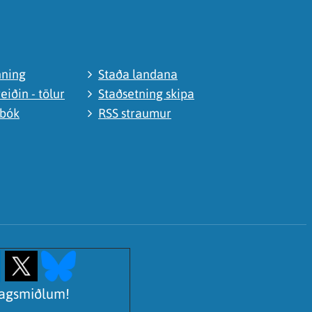
nning
Staða landana
eiðin - tölur
Staðsetning skipa
abók
RSS straumur
lagsmiðlum!