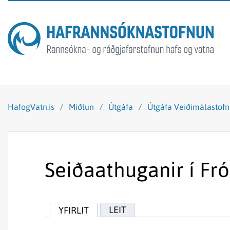
HafogVatn.is
/
Miðlun
/
Útgáfa
/
Útgáfa Veiðimálastof
Seiðaathuganir í Fr
LEIT
YFIRLIT