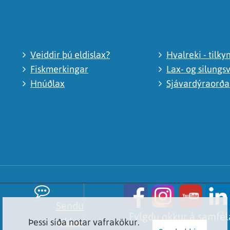
Veiddir þú eldislax?
Hvalreki - tilky
Fiskmerkingar
Lax- og silungsv
Hnúðlax
Sjávardýraorð
Sendu
Fylgdu okkur á samfé
okkur
Þessi síða notar vafrakökur.