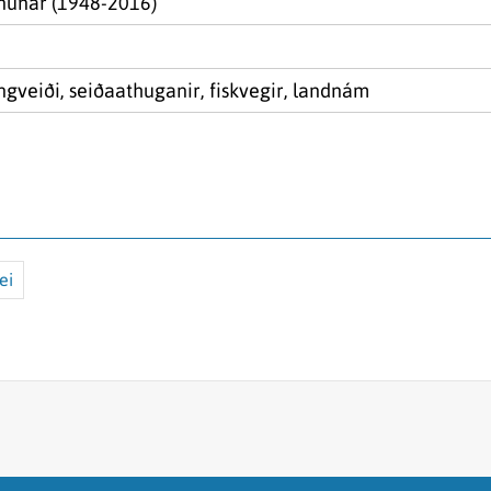
nunar (1948-2016)
tangveiði, seiðaathuganir, fiskvegir, landnám
ei