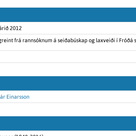
árið 2012
r greint frá rannsóknum á seiðabúskap og laxveiði í Fróð
ár Einarsson