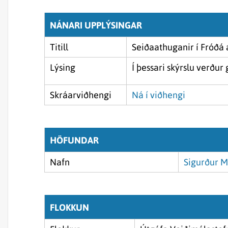
NÁNARI UPPLÝSINGAR
Titill
Seiðaathuganir í Fróðá 
Lýsing
Í þessari skýrslu verðu
Skráarviðhengi
Ná í viðhengi
HÖFUNDAR
Nafn
Sigurður M
FLOKKUN