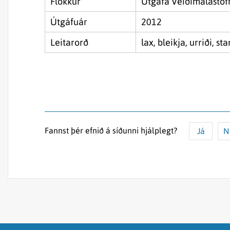
Flokkur
Útgáfa Veiðimálastof
Útgáfuár
2012
Leitarorð
lax, bleikja, urriði, s
Fannst þér efnið á síðunni hjálplegt?
Já
N
Efnið svarar ekki spurningunni
Síðan inniheldur rangar upplýsingar
Það er of mikið efni á síðunni