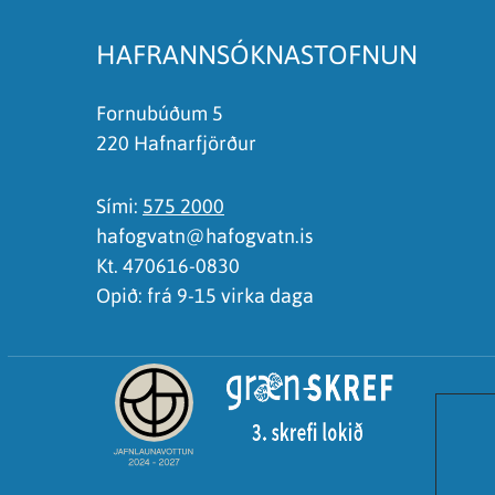
Ég skil ekki efnið, finnst það of flókið
HAFRANNSÓKNASTOFNUN
Fornubúðum 5
220 Hafnarfjörður
Sími:
575 2000
hafogvatn@hafogvatn.is
Kt. 470616-0830
Opið: frá 9-15 virka daga