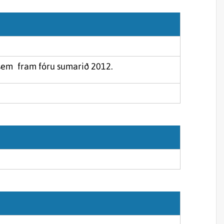
Sjórannsóknir
sjókvíaeldis
á sem fram fóru sumarið 2012.