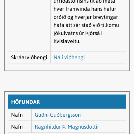
urriðastofnsins til að meta
hver framvinda hans hefur
orðið og hverjar breytingar
hafa átt sér stað við tilkomu
jökulvatns úr Þjórsá í
Kvíslaveitu.
Skráarviðhengi
Ná í viðhengi
HÖFUNDAR
Nafn
Guðni Guðbergsson
Nafn
Ragnhildur Þ. Magnúsdóttir