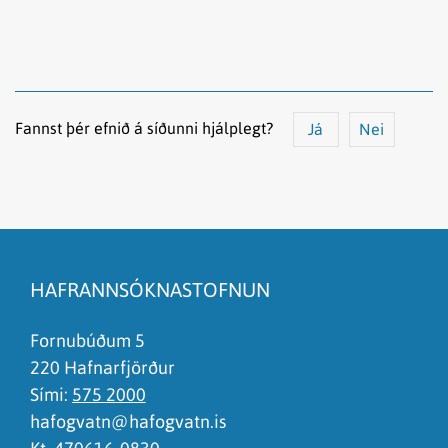
Fannst þér efnið á síðunni hjálplegt?
Já
Nei
Efnið svarar ekki spurningunni
Síðan inniheldur rangar upplýsingar
HAFRANNSÓKNASTOFNUN
Það er of mikið efni á síðunni
Ég skil ekki efnið, finnst það of flókið
Fornubúðum 5
220 Hafnarfjörður
Sími:
575 2000
hafogvatn@hafogvatn.is