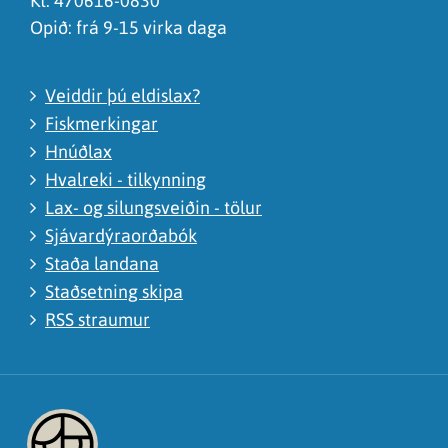
Kt. 470616-0830
Opið: frá 9-15 virka daga
Veiddir þú eldislax?
Fiskmerkingar
Hnúðlax
Hvalreki - tilkynning
Lax- og silungsveiðin - tölur
Sjávardýraorðabók
Staða landana
Staðsetning skipa
RSS straumur