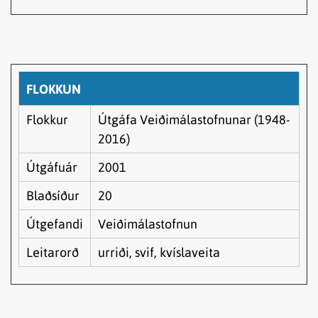
FLOKKUN
Flokkur
Útgáfa Veiðimálastofnunar (1948-
2016)
Útgáfuár
2001
Blaðsíður
20
Útgefandi
Veiðimálastofnun
Leitarorð
urriði, svif, kvíslaveita