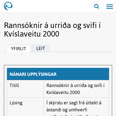
Opna/lo
leit
Rannsóknir á urriða og svifi í
Kvíslaveitu 2000
LEIT
YFIRLIT
NÁNARI UPPLÝSINGAR
Titill
Rannsóknir á urriða og svifi í
Kvíslaveitu 2000
Lýsing
Í skýrslu er sagt frá úttekt á
ástandi og umhverfi