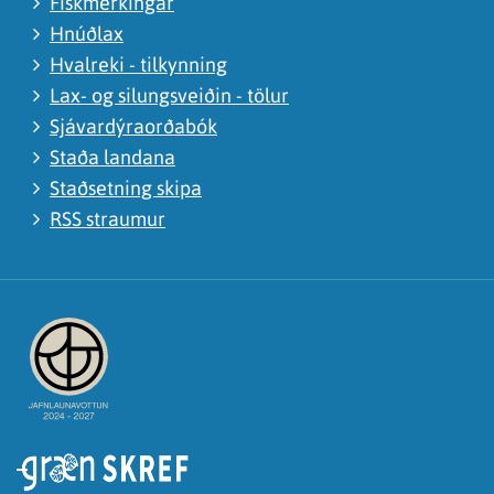
Fiskmerkingar
Hnúðlax
Hvalreki - tilkynning
Lax- og silungsveiðin - tölur
Sjávardýraorðabók
Staða landana
Staðsetning skipa
RSS straumur