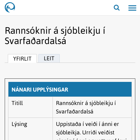
Opna/lo
leit
Rannsóknir á sjóbleikju í
Svarfaðardalsá
LEIT
YFIRLIT
NÁNARI UPPLÝSINGAR
Titill
Rannsóknir á sjóbleikju í
Svarfaðardalsá
Lýsing
Uppistaða í veiði í ánni er
sjóbleikja. Urriði veiðist