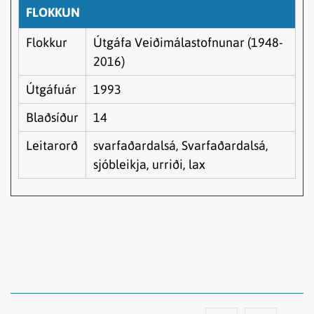
FLOKKUN
Flokkur
Útgáfa Veiðimálastofnunar (1948-
2016)
Útgáfuár
1993
Blaðsíður
14
Leitarorð
svarfaðardalsá, Svarfaðardalsá,
sjóbleikja, urriði, lax