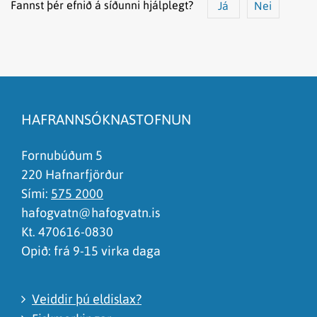
Fannst þér efnið á síðunni hjálplegt?
Já
Nei
Efnið svarar ekki spurningunni
Síðan inniheldur rangar upplýsingar
HAFRANNSÓKNASTOFNUN
Það er of mikið efni á síðunni
Ég skil ekki efnið, finnst það of flókið
Fornubúðum 5
220 Hafnarfjörður
Sími:
575 2000
hafogvatn@hafogvatn.is
Kt. 470616-0830
Opið: frá 9-15 virka daga
Veiddir þú eldislax?