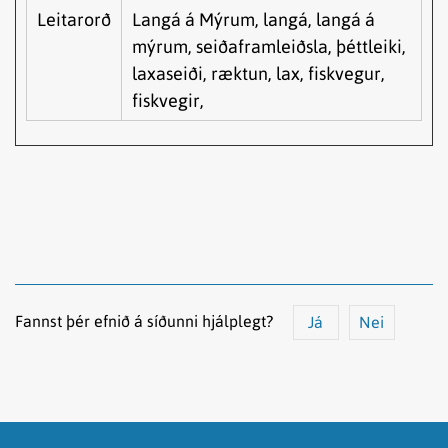
Leitarorð
Langá á Mýrum, langá, langá á
mýrum, seiðaframleiðsla, þéttleiki,
laxaseiði, ræktun, lax, fiskvegur,
fiskvegir,
Fannst þér efnið á síðunni hjálplegt?
Já
Nei
Efnið svarar ekki spurningunni