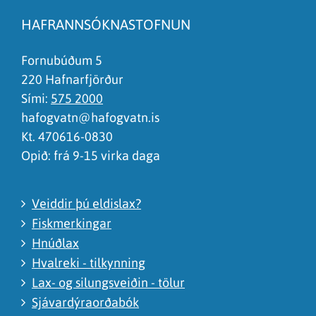
Síðan inniheldur rangar upplýsingar
HAFRANNSÓKNASTOFNUN
Það er of mikið efni á síðunni
Ég skil ekki efnið, finnst það of flókið
Fornubúðum 5
220 Hafnarfjörður
Sími:
575 2000
hafogvatn@hafogvatn.is
Kt. 470616-0830
Opið: frá 9-15 virka daga
Veiddir þú eldislax?
Fiskmerkingar
Hnúðlax
Hvalreki - tilkynning
Lax- og silungsveiðin - tölur
Sjávardýraorðabók