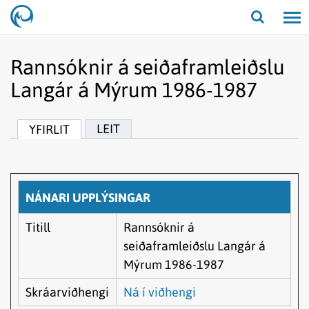
Opna/lo
leit
Rannsóknir á seiðaframleiðslu
Langár á Mýrum 1986-1987
LEIT
YFIRLIT
NÁNARI UPPLÝSINGAR
Titill
Rannsóknir á
seiðaframleiðslu Langár á
Mýrum 1986-1987
Skráarviðhengi
Ná í viðhengi