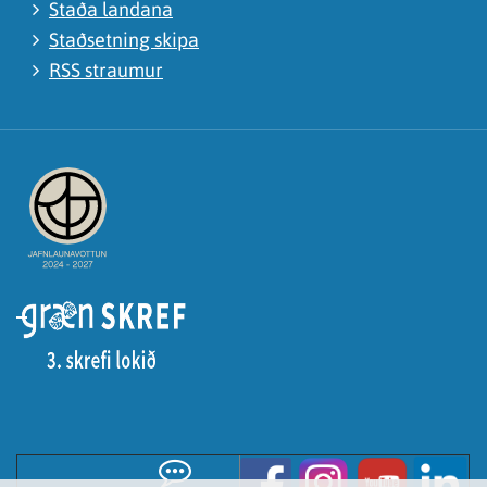
Staða landana
Staðsetning skipa
RSS straumur