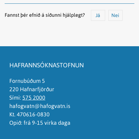
Fannst þér efnið á síðunni hjálplegt?
Já
Nei
Efnið svarar ekki spurningunni
Síðan inniheldur rangar upplýsingar
HAFRANNSÓKNASTOFNUN
Það er of mikið efni á síðunni
Ég skil ekki efnið, finnst það of flókið
Fornubúðum 5
220 Hafnarfjörður
Sími:
575 2000
hafogvatn@hafogvatn.is
Kt. 470616-0830
Opið: frá 9-15 virka daga