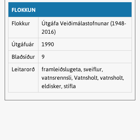
FLOKKUN
Flokkur
Útgáfa Veiðimálastofnunar (1948-
2016)
Útgáfuár
1990
Blaðsíður
9
Leitarorð
framleiðslugeta, sveiflur,
vatnsrennsli, Vatnsholt, vatnsholt,
eldisker, stífla