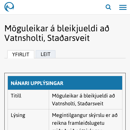
Opna/lo
leit
Möguleikar á bleikjueldi að
Vatnsholti, Staðarsveit
LEIT
YFIRLIT
NÁNARI UPPLÝSINGAR
Titill
Möguleikar á bleikjueldi að
Vatnsholti, Staðarsveit
Lýsing
Megintilgangur skýrslu er að
reikna framleiðslugetu