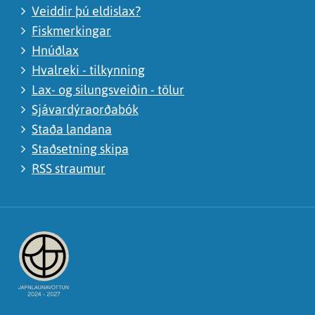
Veiddir þú eldislax?
Fiskmerkingar
Hnúðlax
Hvalreki - tilkynning
Lax- og silungsveiðin - tölur
Sjávardýraorðabók
Staða landana
Staðsetning skipa
RSS straumur