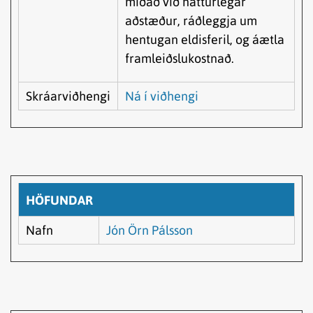
miðað við náttúrlegar
aðstæður, ráðleggja um
hentugan eldisferil, og áætla
framleiðslukostnað.
Skráarviðhengi
Ná í viðhengi
HÖFUNDAR
Nafn
Jón Örn Pálsson