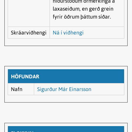
niðurstöðum örmerkinga á
laxaseiðum, en gerð grein
fyrir öðrum þáttum síðar.
Skráarviðhengi
Ná í viðhengi
HÖFUNDAR
Nafn
Sigurður Már Einarsson