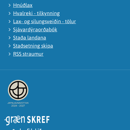
Hnúðlax
Hvalreki - tilkynning
Lax- og silungsveiðin - tölur
Sjávardýraorðabók
Staða landana
Staðsetning skipa
RSS straumur