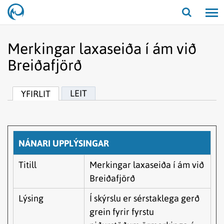
Opna/lo
leit
Merkingar laxaseiða í ám við
Breiðafjörð
LEIT
YFIRLIT
NÁNARI UPPLÝSINGAR
Titill
Merkingar laxaseiða í ám við
Breiðafjörð
Lýsing
Í skýrslu er sérstaklega gerð
grein fyrir fyrstu