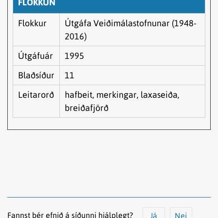
FLOKKUN
Flokkur
Útgáfa Veiðimálastofnunar (1948-
2016)
Útgáfuár
1995
Blaðsíður
11
Leitarorð
hafbeit, merkingar, laxaseiða,
breiðafjörð
Fannst þér efnið á síðunni hjálplegt?
Já
Nei