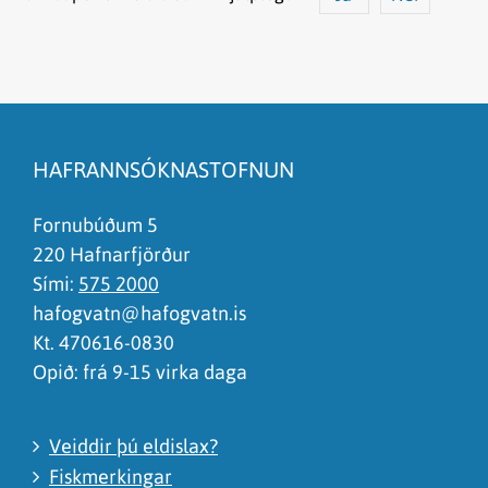
Efnið svarar ekki spurningunni
Síðan inniheldur rangar upplýsingar
HAFRANNSÓKNASTOFNUN
Það er of mikið efni á síðunni
Ég skil ekki efnið, finnst það of flókið
Fornubúðum 5
220 Hafnarfjörður
Sími:
575 2000
hafogvatn@hafogvatn.is
Kt. 470616-0830
Opið: frá 9-15 virka daga
Veiddir þú eldislax?
Fiskmerkingar