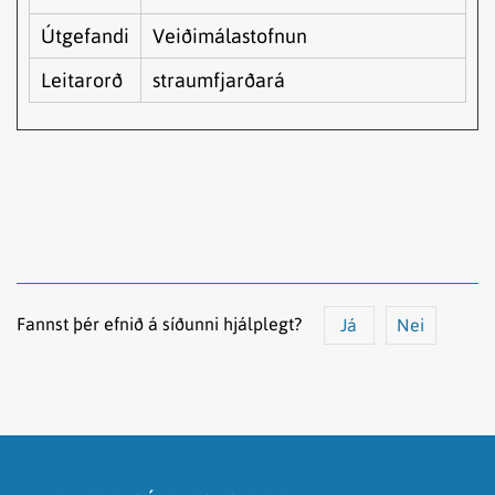
Útgefandi
Veiðimálastofnun
Leitarorð
straumfjarðará
Fannst þér efnið á síðunni hjálplegt?
Já
Nei
Efnið svarar ekki spurningunni
Síðan inniheldur rangar upplýsingar