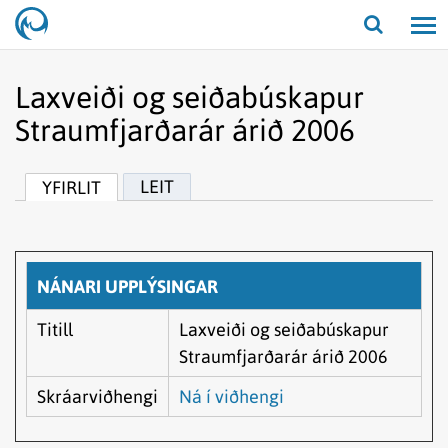
Opna/lo
leit
Laxveiði og seiðabúskapur
Straumfjarðarár árið 2006
LEIT
YFIRLIT
NÁNARI UPPLÝSINGAR
Titill
Laxveiði og seiðabúskapur
Straumfjarðarár árið 2006
Skráarviðhengi
Ná í viðhengi