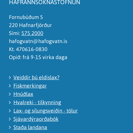
HAFRANNSÓKNASTOFNUN
Það er of mikið efni á síðunni
Ég skil ekki efnið, finnst það of flókið
Fornubúðum 5
220 Hafnarfjörður
Sími:
575 2000
hafogvatn@hafogvatn.is
Kt. 470616-0830
Opið: frá 9-15 virka daga
Veiddir þú eldislax?
Fiskmerkingar
Hnúðlax
Hvalreki - tilkynning
Lax- og silungsveiðin - tölur
Sjávardýraorðabók
Staða landana