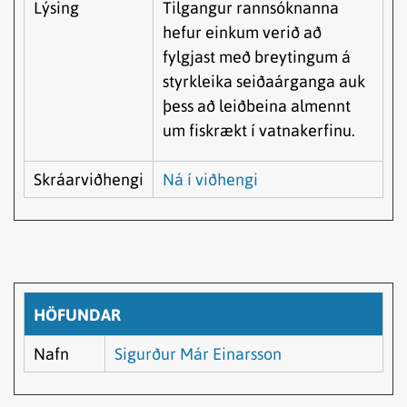
Lýsing
Tilgangur rannsóknanna
hefur einkum verið að
fylgjast með breytingum á
styrkleika seiðaárganga auk
þess að leiðbeina almennt
um fiskrækt í vatnakerfinu.
Skráarviðhengi
Ná í viðhengi
HÖFUNDAR
Nafn
Sigurður Már Einarsson