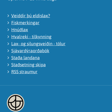
Veiddir þú eldislax?
Fiskmerkingar
Hnúðlax
Hvalreki - tilkynning
Lax- og silungsveiðin - tölur
Sjávardýraorðabók
Staða landana
Staðsetning skipa
RSS straumur