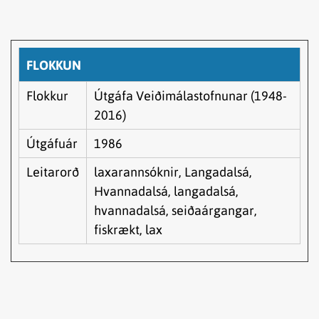
FLOKKUN
Flokkur
Útgáfa Veiðimálastofnunar (1948-
2016)
Útgáfuár
1986
Leitarorð
laxarannsóknir, Langadalsá,
Hvannadalsá, langadalsá,
hvannadalsá, seiðaárgangar,
fiskrækt, lax