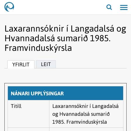
Opna/lo
leit
Laxarannsóknir í Langadalsá og
Hvannadalsá sumarið 1985.
Framvinduskýrsla
LEIT
YFIRLIT
NÁNARI UPPLÝSINGAR
Titill
Laxarannsóknir í Langadalsá
og Hvannadalsá sumarið
1985. Framvinduskýrsla