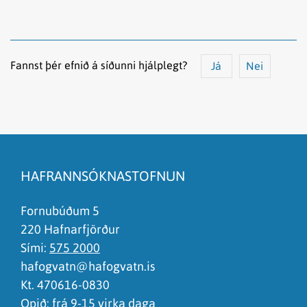
Fannst þér efnið á síðunni hjálplegt?
Já
Nei
Efnið svarar ekki spurningunni
Síðan inniheldur rangar upplýsingar
HAFRANNSÓKNASTOFNUN
Það er of mikið efni á síðunni
Ég skil ekki efnið, finnst það of flókið
Fornubúðum 5
220 Hafnarfjörður
Sími:
575 2000
hafogvatn@hafogvatn.is
Kt. 470616-0830
Opið: frá 9-15 virka daga