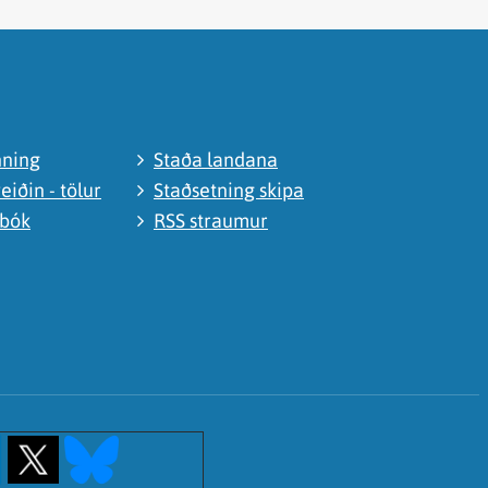
nning
Staða landana
eiðin - tölur
Staðsetning skipa
abók
RSS straumur