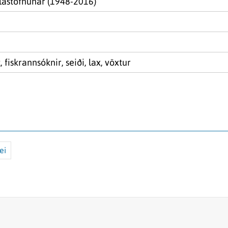
lastofnunar (1948-2016)
t, fiskrannsóknir, seiði, lax, vöxtur
ei