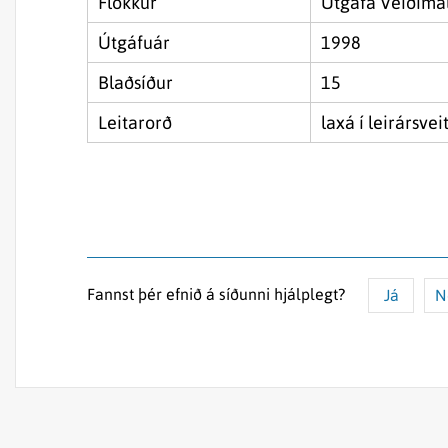
Flokkur
Útgáfa Veiðimá
Útgáfuár
1998
Blaðsíður
15
Leitarorð
laxá í leirársvei
Fannst þér efnið á síðunni hjálplegt?
Já
N
Efnið svarar ekki spurningunni
Síðan inniheldur rangar upplýsingar