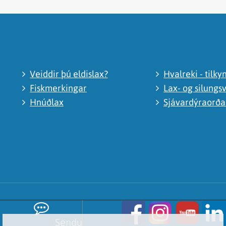
Veiddir þú eldislax?
Hvalreki - tilky
Fiskmerkingar
Lax- og silungsv
Hnúðlax
Sjávardýraorð
Sendu