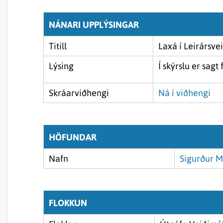
NÁNARI UPPLÝSINGAR
Titill
Laxá í Leirársve
Lýsing
Í skýrslu er sag
Skráarviðhengi
Ná í viðhengi
HÖFUNDAR
Nafn
Sigurður M
FLOKKUN