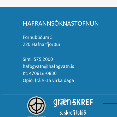
Það er of mikið efni á síðunni
Ég skil ekki efnið, finnst það of flókið
HAFRANNSÓKNASTOFNUN
Fornubúðum 5
220 Hafnarfjörður
Sími:
575 2000
hafogvatn@hafogvatn.is
Kt. 470616-0830
Opið: frá 9-15 virka daga