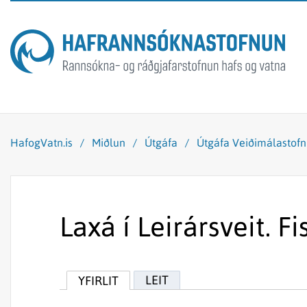
HafogVatn.is
/
Miðlun
/
Útgáfa
/
Útgáfa Veiðimálastof
Laxá í Leirársveit. F
LEIT
YFIRLIT