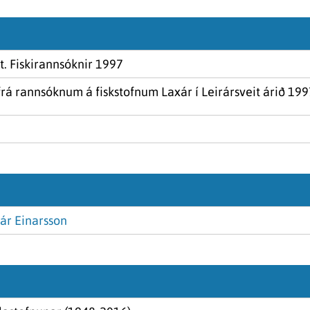
it. Fiskirannsóknir 1997
t frá rannsóknum á fiskstofnum Laxár í Leirársveit árið 199
ár Einarsson