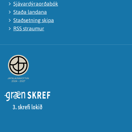
Sjávardýraorðabók
Staða landana
Staðsetning skipa
RSS straumur