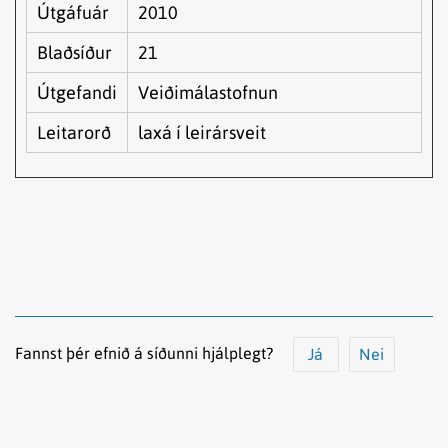
Útgáfuár
2010
Blaðsíður
21
Útgefandi
Veiðimálastofnun
Leitarorð
laxá í leirársveit
Fannst þér efnið á síðunni hjálplegt?
Já
Nei