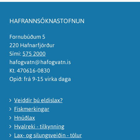
Efnið svarar ekki spurningunni
Síðan inniheldur rangar upplýsingar
HAFRANNSÓKNASTOFNUN
Það er of mikið efni á síðunni
Ég skil ekki efnið, finnst það of flókið
Fornubúðum 5
220 Hafnarfjörður
Sími:
575 2000
hafogvatn@hafogvatn.is
Kt. 470616-0830
Opið: frá 9-15 virka daga
Veiddir þú eldislax?
Fiskmerkingar
Hnúðlax
Hvalreki - tilkynning
Lax- og silungsveiðin - tölur