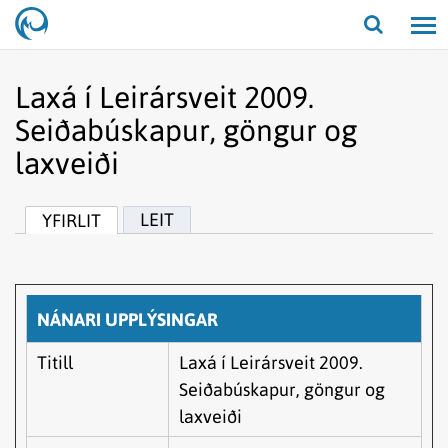
Opna/lo
leit
Laxá í Leirársveit 2009.
Seiðabúskapur, göngur og
laxveiði
LEIT
YFIRLIT
NÁNARI UPPLÝSINGAR
Titill
Laxá í Leirársveit 2009.
Seiðabúskapur, göngur og
laxveiði