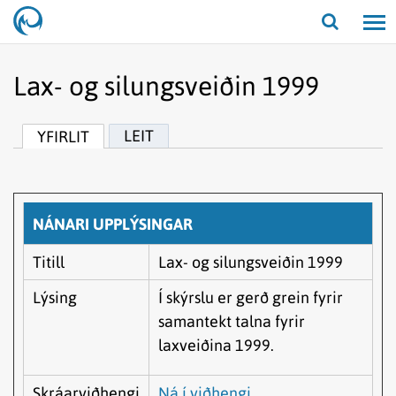
Opna/lo
leit
Lax- og silungsveiðin 1999
LEIT
YFIRLIT
NÁNARI UPPLÝSINGAR
Titill
Lax- og silungsveiðin 1999
Lýsing
Í skýrslu er gerð grein fyrir
samantekt talna fyrir
laxveiðina 1999.
Skráarviðhengi
Ná í viðhengi