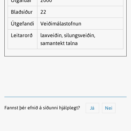
Útgáfuár
2000
Blaðsíður
22
Útgefandi
Veiðimálastofnun
Leitarorð
laxveiðin, silungsveiðin,
samantekt talna
Fannst þér efnið á síðunni hjálplegt?
Já
Nei