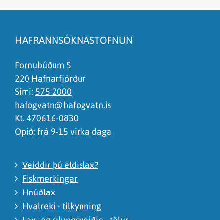
Efnið svarar ekki spurningunni
Síðan inniheldur rangar upplýsingar
HAFRANNSÓKNASTOFNUN
Það er of mikið efni á síðunni
Ég skil ekki efnið, finnst það of flókið
Fornubúðum 5
220 Hafnarfjörður
Sími:
575 2000
hafogvatn@hafogvatn.is
Kt. 470616-0830
Opið: frá 9-15 virka daga
Veiddir þú eldislax?
Fiskmerkingar
Hnúðlax
Hvalreki - tilkynning
Lax- og silungsveiðin - tölur