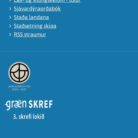
Sjávardýraorðabók
Staða landana
Staðsetning skipa
RSS straumur