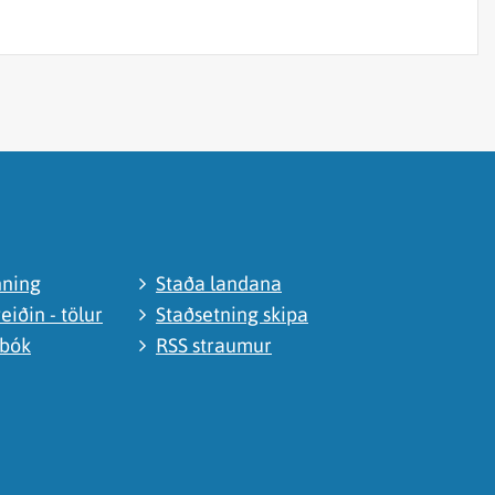
nning
Staða landana
eiðin - tölur
Staðsetning skipa
abók
RSS straumur