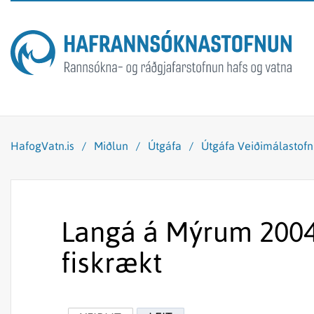
HafogVatn.is
/
Miðlun
/
Útgáfa
/
Útgáfa Veiðimálastof
Langá á Mýrum 2004.
fiskrækt