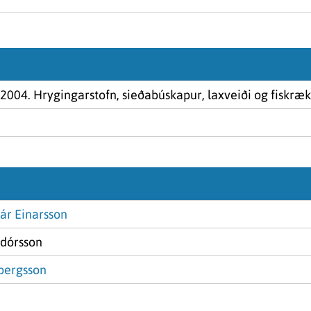
004. Hrygingarstofn, sieðabúskapur, laxveiði og fiskræk
ár Einarsson
ódórsson
bergsson