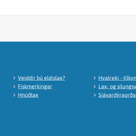
Veiddir þú eldislax?
Hvalreki - tilky
Fiskmerkingar
Lax- og silungsv
Hnúðlax
Sjávardýraorð