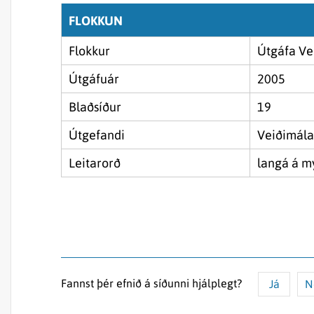
FLOKKUN
Flokkur
Útgáfa Ve
Útgáfuár
2005
Blaðsíður
19
Útgefandi
Veiðimála
Leitarorð
langá á 
Fannst þér efnið á síðunni hjálplegt?
Já
N