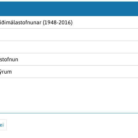
iðimálastofnunar (1948-2016)
stofnun
mýrum
ei