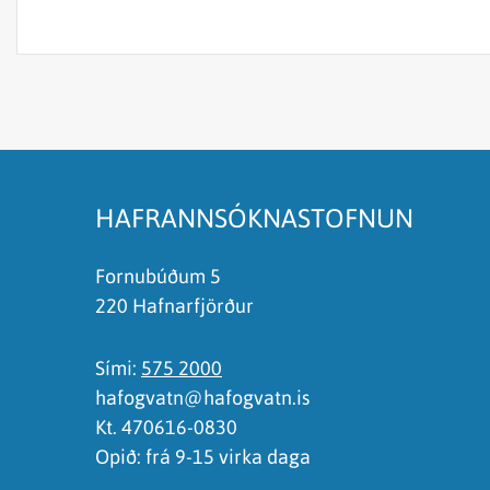
Efnið svarar ekki spurningunni
Síðan inniheldur rangar upplýsingar
Það er of mikið efni á síðunni
Ég skil ekki efnið, finnst það of flókið
HAFRANNSÓKNASTOFNUN
Fornubúðum 5
220 Hafnarfjörður
Sími:
575 2000
hafogvatn@hafogvatn.is
Kt. 470616-0830
Opið: frá 9-15 virka daga