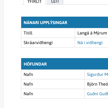
LEIT
YFIRLIT
NÁNARI UPPLÝSINGAR
Titill
Langá á Mýrum 2
Skráarviðhengi
Ná í viðhengi
HÖFUNDAR
Nafn
Sigurður M
Nafn
Björn The
Nafn
Guðni Guð