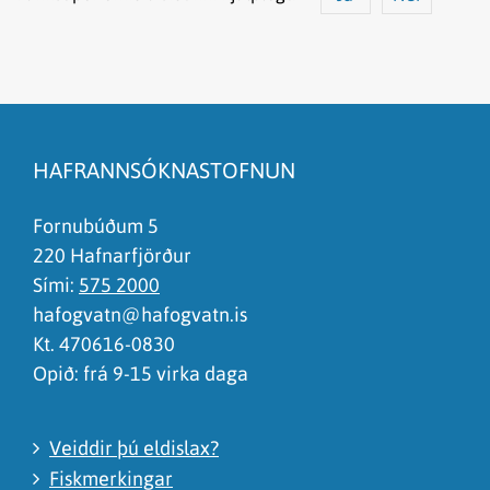
Efnið svarar ekki spurningunni
Síðan inniheldur rangar upplýsingar
HAFRANNSÓKNASTOFNUN
Það er of mikið efni á síðunni
Ég skil ekki efnið, finnst það of flókið
Fornubúðum 5
220 Hafnarfjörður
Sími:
575 2000
hafogvatn@hafogvatn.is
Kt. 470616-0830
Opið: frá 9-15 virka daga
Veiddir þú eldislax?
Fiskmerkingar