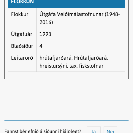
FLOKKUN
Flokkur
Útgáfa Veiðimálastofnunar (1948-
2016)
Útgáfuár
1993
Blaðsíður
4
Leitarorð
hrútafjarðará, Hrútafjarðará,
hreistursýni, lax, fiskstofnar
Fannst þér efnið á síðunni hjálplegt?
Já
Nei