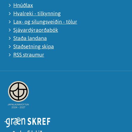
Hnúðlax
Hvalreki - tilkynning
Lax- og silungsveiðin - tölur
Sjávardýraorðabók
Staða landana
Staðsetning skipa
RSS straumur