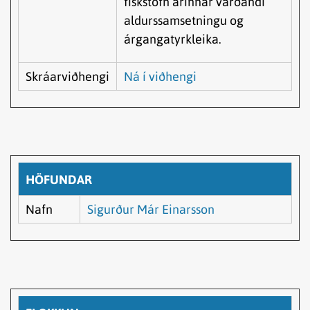
fiskstofn árinnar varðandi
aldurssamsetningu og
árgangatyrkleika.
Skráarviðhengi
Ná í viðhengi
HÖFUNDAR
Nafn
Sigurður Már Einarsson