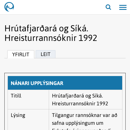
Opna/lo
leit
Hrútafjarðará og Síká.
Hreisturrannsóknir 1992
LEIT
YFIRLIT
NÁNARI UPPLÝSINGAR
Titill
Hrútafjarðará og Síká.
Hreisturrannsóknir 1992
Lýsing
Tilgangur rannsóknar var að
safna upplýsingum um