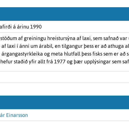
afirði á árinu 1990
urstöðum af greiningu hreistursýna af laxi, sem safnað var
ð af laxi í ánni um árabil, en tilgangur þess er að athuga
 árgangastyrkleika og meta hlutfall þess fisks sem er að s
hefur staðið yfir allt frá 1977 og þær upplýsingar sem s
ár Einarsson