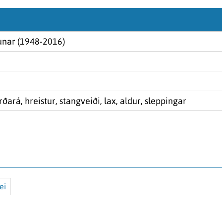
unar (1948-2016)
ðará, hreistur, stangveiði, lax, aldur, sleppingar
ei