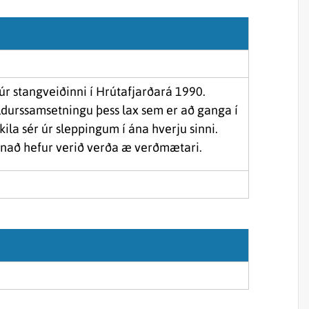
Sjórannsóknir
sjókvíaeldis
 úr stangveiðinni í Hrútafjarðará 1990.
 aldurssamsetningu þess lax sem er að ganga í
kila sér úr sleppingum í ána hverju sinni.
afnað hefur verið verða æ verðmætari.