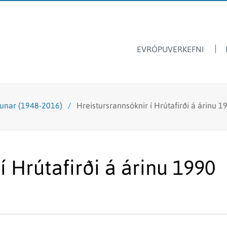
EVRÓPUVERKEFNI
Dýrasvif
Hafrannsóknastofnun
nunar (1948-2016)
/
Hreistursrannsóknir í Hrútafirði á árinu 1
Ársskýrslur
Ferskvatnsfiskar
Sjávarútvegsskóli GRÓ
Fréttir & tilkynningar
Stangveiði
Laus störf
Fyrir skóla
Fiskmerkingar
í Hrútafirði á árinu 1990
Lax- og silungsveiðin -
Framandi sjávarlífverur
tölur
Hvalarannsóknir
Kolmunni