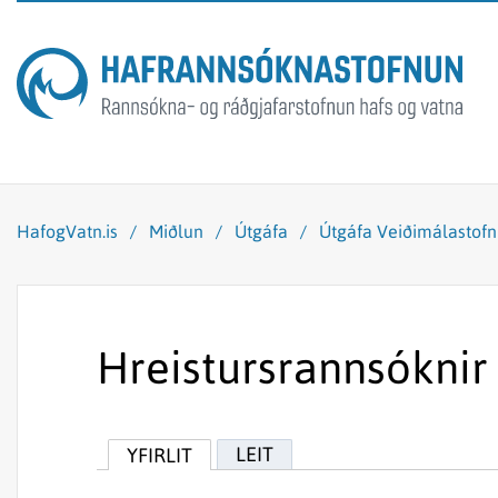
HafogVatn.is
/
Miðlun
/
Útgáfa
/
Útgáfa Veiðimálastof
Hreistursrannsóknir 
LEIT
YFIRLIT