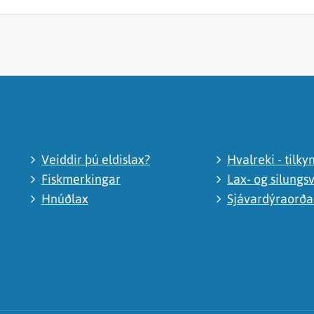
Veiddir þú eldislax?
Hvalreki - tilky
Fiskmerkingar
Lax- og silungsv
Hnúðlax
Sjávardýraorð