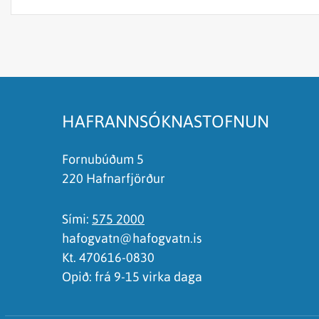
Efnið svarar ekki spurningunni
Síðan inniheldur rangar upplýsingar
Það er of mikið efni á síðunni
Ég skil ekki efnið, finnst það of flókið
HAFRANNSÓKNASTOFNUN
Fornubúðum 5
220 Hafnarfjörður
Sími:
575 2000
hafogvatn@hafogvatn.is
Kt. 470616-0830
Opið: frá 9-15 virka daga