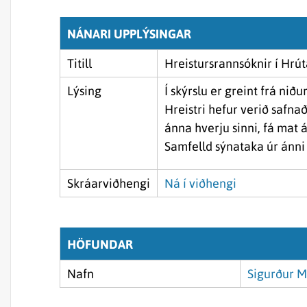
NÁNARI UPPLÝSINGAR
Titill
Hreistursrannsóknir í Hrút
Lýsing
Í skýrslu er greint frá nið
Hreistri hefur verið safna
ánna hverju sinni, fá mat á
Samfelld sýnataka úr ánni 
Skráarviðhengi
Ná í viðhengi
HÖFUNDAR
Nafn
Sigurður M