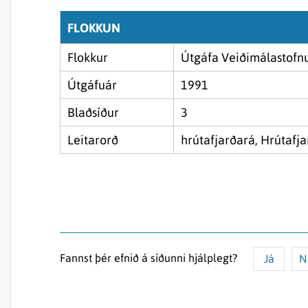
FLOKKUN
Flokkur
Útgáfa Veiðimálastofn
Útgáfuár
1991
Blaðsíður
3
Leitarorð
hrútafjarðará, Hrútafjar
Fannst þér efnið á síðunni hjálplegt?
Já
N