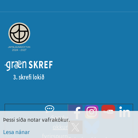
Sendu
Þessi síða notar vafrakökur.
okkur
Lesa nánar
fyrirspurn