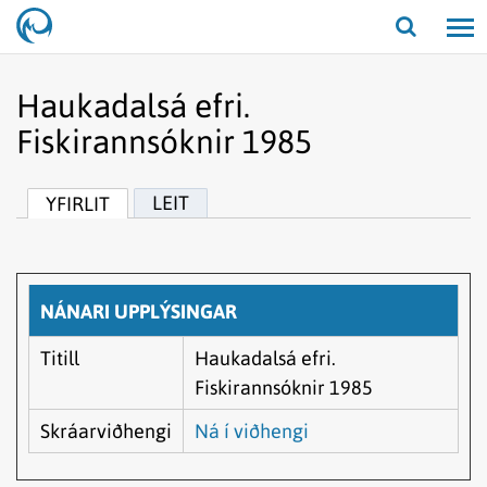
Opna/lo
leit
Haukadalsá efri.
Fiskirannsóknir 1985
LEIT
YFIRLIT
NÁNARI UPPLÝSINGAR
Titill
Haukadalsá efri.
Fiskirannsóknir 1985
Skráarviðhengi
Ná í viðhengi