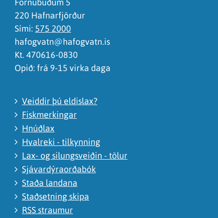
Fornubúðum 5
220 Hafnarfjörður
Sími:
575 2000
hafogvatn@hafogvatn.is
Kt. 470616-0830
Opið: frá 9-15 virka daga
Veiddir þú eldislax?
Fiskmerkingar
Hnúðlax
Hvalreki - tilkynning
Lax- og silungsveiðin - tölur
Sjávardýraorðabók
Staða landana
Staðsetning skipa
RSS straumur