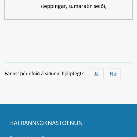
sleppingar, sumaralin seiði,
Fannst þér efnið á síðunni hjálplegt?
Já
Nei
Efnið svarar ekki spurningunni
Síðan inniheldur rangar upplýsingar
HAFRANNSÓKNASTOFNUN
Það er of mikið efni á síðunni
Ég skil ekki efnið, finnst það of flókið