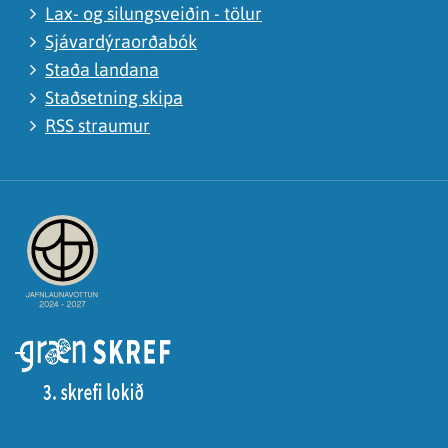
Lax- og silungsveiðin - tölur
Sjávardýraorðabók
Staða landana
Staðsetning skipa
RSS straumur