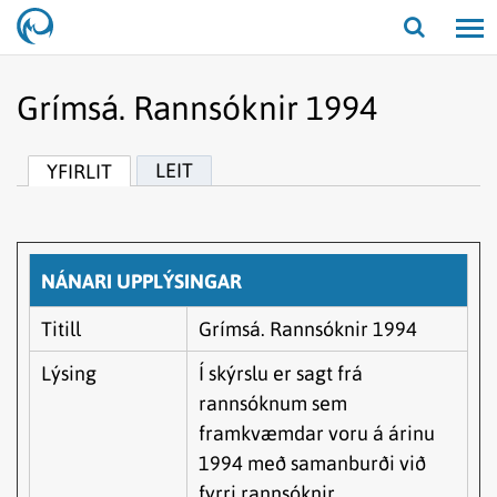
Opna/lo
leit
Grímsá. Rannsóknir 1994
LEIT
YFIRLIT
NÁNARI UPPLÝSINGAR
Titill
Grímsá. Rannsóknir 1994
Lýsing
Í skýrslu er sagt frá
rannsóknum sem
framkvæmdar voru á árinu
1994 með samanburði við
fyrri rannsóknir.