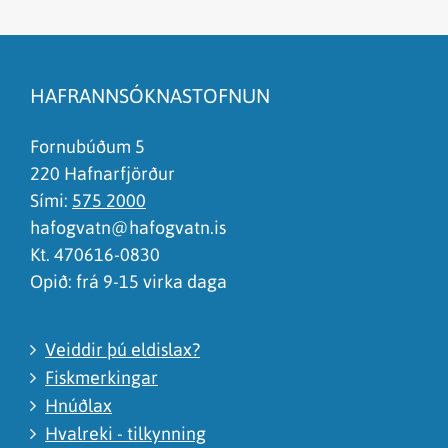
Efnið svarar ekki spurningunni
Síðan inniheldur rangar upplýsingar
HAFRANNSÓKNASTOFNUN
Það er of mikið efni á síðunni
Ég skil ekki efnið, finnst það of flókið
Fornubúðum 5
220 Hafnarfjörður
Sími:
575 2000
hafogvatn@hafogvatn.is
Kt. 470616-0830
Opið: frá 9-15 virka daga
Veiddir þú eldislax?
Fiskmerkingar
Hnúðlax
Hvalreki - tilkynning