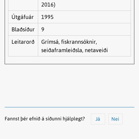
2016)
Útgáfuár
1995
Blaðsíður
9
Leitarorð
Grímsá, fiskrannsóknir,
seiðaframleiðsla, netaveiði
Fannst þér efnið á síðunni hjálplegt?
Já
Nei