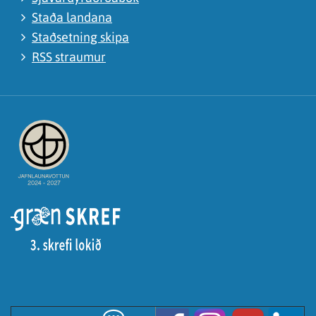
Staða landana
Staðsetning skipa
RSS straumur