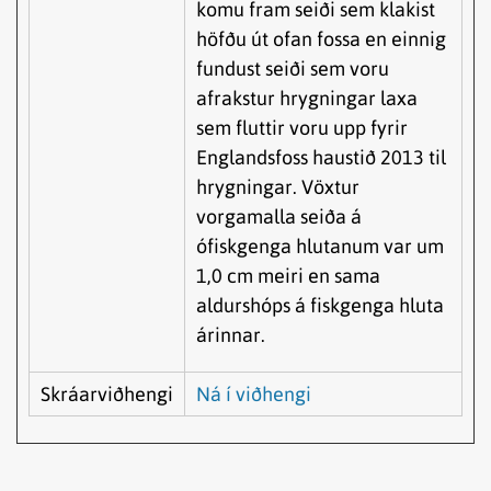
komu fram seiði sem klakist
höfðu út ofan fossa en einnig
fundust seiði sem voru
afrakstur hrygningar laxa
sem fluttir voru upp fyrir
Englandsfoss haustið 2013 til
hrygningar. Vöxtur
vorgamalla seiða á
ófiskgenga hlutanum var um
1,0 cm meiri en sama
aldurshóps á fiskgenga hluta
árinnar.
Skráarviðhengi
Ná í viðhengi