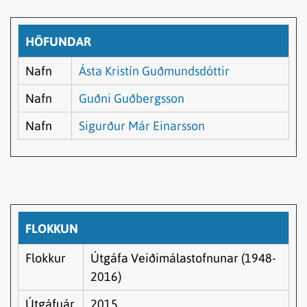
HÖFUNDAR
Nafn
Ásta Kristín Guðmundsdóttir
Nafn
Guðni Guðbergsson
Nafn
Sigurður Már Einarsson
FLOKKUN
Flokkur
Útgáfa Veiðimálastofnunar (1948-
2016)
Útgáfuár
2015