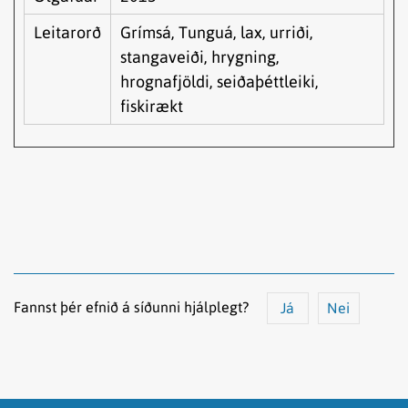
Leitarorð
Grímsá, Tunguá, lax, urriði,
stangaveiði, hrygning,
hrognafjöldi, seiðaþéttleiki,
fiskirækt
Fannst þér efnið á síðunni hjálplegt?
Já
Nei