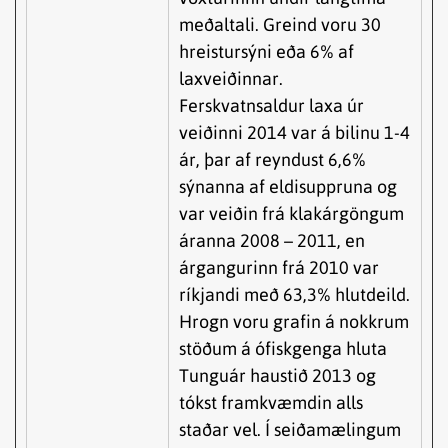
meðaltali. Greind voru 30
hreistursýni eða 6% af
laxveiðinnar.
Ferskvatnsaldur laxa úr
veiðinni 2014 var á bilinu 1-4
ár, þar af reyndust 6,6%
sýnanna af eldisuppruna og
var veiðin frá klakárgöngum
áranna 2008 – 2011, en
árgangurinn frá 2010 var
ríkjandi með 63,3% hlutdeild.
Hrogn voru grafin á nokkrum
stöðum á ófiskgenga hluta
Tunguár haustið 2013 og
tókst framkvæmdin alls
staðar vel. Í seiðamælingum