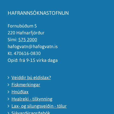
Efnið svarar ekki spurningunni
Síðan inniheldur rangar upplýsingar
HAFRANNSÓKNASTOFNUN
Það er of mikið efni á síðunni
Ég skil ekki efnið, finnst það of flókið
Fornubúðum 5
220 Hafnarfjörður
Sími:
575 2000
hafogvatn@hafogvatn.is
Kt. 470616-0830
Opið: frá 9-15 virka daga
Veiddir þú eldislax?
Fiskmerkingar
Hnúðlax
Hvalreki - tilkynning
Lax- og silungsveiðin - tölur
Sjávardýraorðabók