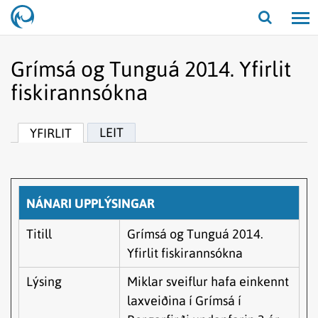
Opna/lo
leit
Grímsá og Tunguá 2014. Yfirlit
fiskirannsókna
LEIT
YFIRLIT
NÁNARI UPPLÝSINGAR
Titill
Grímsá og Tunguá 2014.
Yfirlit fiskirannsókna
Lýsing
Miklar sveiflur hafa einkennt
laxveiðina í Grímsá í