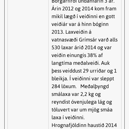
Borgarfirði undanfarin 3 ár.
Árin 2012 og 2014 kom fram
mikil lægð í veiðinni en gott
veiðiár var á hinn bóginn
2013. Laxveiðin á
vatnasvæði Grímsár varð alls
530 laxar árið 2014 og var
veiðin einungis 38% af
langtíma meðalveiði. Auk
þess veiddust 29 urriðar og 1
bleikja. Í veiðinni var sleppt
284 löxum. Meðalþyngd
smálaxa var 2,2 kg og
reyndist óvenjulega lág og
töluvert var um mjög smáa
laxa í veiðinni.
Hrognafjöldinn haustið 2014