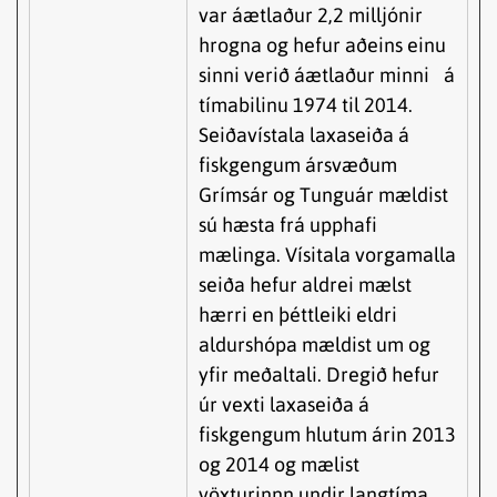
var áætlaður 2,2 milljónir
hrogna og hefur aðeins einu
sinni verið áætlaður minni á
tímabilinu 1974 til 2014.
Seiðavístala laxaseiða á
fiskgengum ársvæðum
Grímsár og Tunguár mældist
sú hæsta frá upphafi
mælinga. Vísitala vorgamalla
seiða hefur aldrei mælst
hærri en þéttleiki eldri
aldurshópa mældist um og
yfir meðaltali. Dregið hefur
úr vexti laxaseiða á
fiskgengum hlutum árin 2013
og 2014 og mælist
vöxturinnn undir langtíma