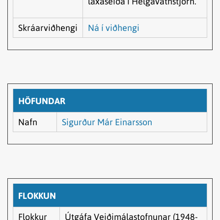
laxaseiða í Helgavatnstjörn.
Skráarviðhengi
Ná í viðhengi
HÖFUNDAR
Nafn
Sigurður Már Einarsson
FLOKKUN
Flokkur
Útgáfa Veiðimálastofnunar (1948-