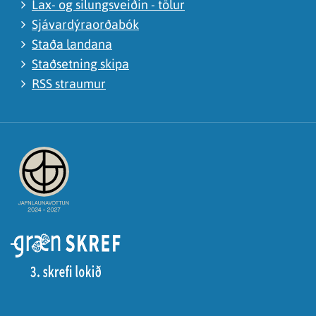
Lax- og silungsveiðin - tölur
Sjávardýraorðabók
Staða landana
Staðsetning skipa
RSS straumur