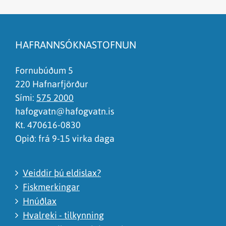
Efnið svarar ekki spurningunni
Síðan inniheldur rangar upplýsingar
HAFRANNSÓKNASTOFNUN
Það er of mikið efni á síðunni
Ég skil ekki efnið, finnst það of flókið
Fornubúðum 5
220 Hafnarfjörður
Sími:
575 2000
hafogvatn@hafogvatn.is
Kt. 470616-0830
Opið: frá 9-15 virka daga
Veiddir þú eldislax?
Fiskmerkingar
Hnúðlax
Hvalreki - tilkynning