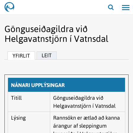
Opna/lo
leit
Gönguseiðagildra við
Helgavatnstjörn í Vatnsdal
LEIT
YFIRLIT
NÁNARI UPPLÝSINGAR
Titill
Gönguseiðagildra við
Helgavatnstjörn í Vatnsdal
Lýsing
Rannsókn er ætlað að kanna
árangur af sleppingum