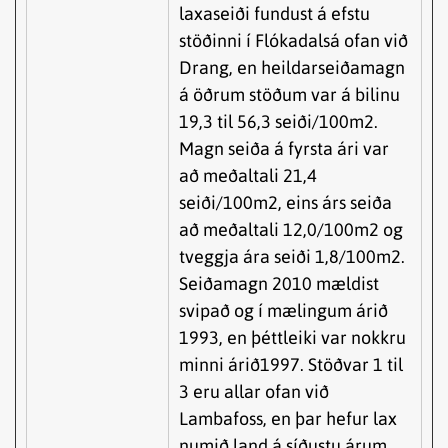
laxaseiði fundust á efstu
stöðinni í Flókadalsá ofan við
Drang, en heildarseiðamagn
á öðrum stöðum var á bilinu
19,3 til 56,3 seiði/100m2.
Magn seiða á fyrsta ári var
að meðaltali 21,4
seiði/100m2, eins árs seiða
að meðaltali 12,0/100m2 og
tveggja ára seiði 1,8/100m2.
Seiðamagn 2010 mældist
svipað og í mælingum árið
1993, en þéttleiki var nokkru
minni árið1997. Stöðvar 1 til
3 eru allar ofan við
Lambafoss, en þar hefur lax
numið land á síðustu árum