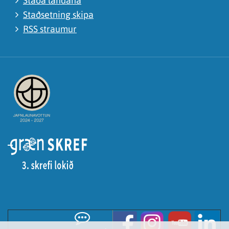
Staða landana
Staðsetning skipa
RSS straumur