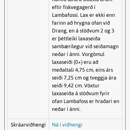
eftir fiskvegagerð í
Lambafossi. Lax er ekki enn
farinn að hrygna ofan við
Drang, en á stöðvum 2 og 3
er þéttleiki laxaseiða
sambærilegur við seiðamagn
neðar í ánni. Vorgömul
laxaseiði (0+) eru að
meðaltali 4,75 cm, eins árs
seiði 7,25 cm og tveggja ára
seiði 9,42 cm. Vöxtur
laxaseiða á stöðvum fyrir
ofan Lambafoss er hraðari en
neðar í ánni.
Skráarviðhengi
Ná í viðhengi