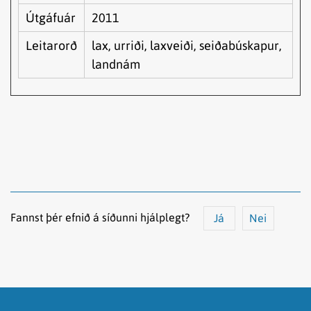
Útgáfuár
2011
Leitarorð
lax, urriði, laxveiði, seiðabúskapur,
landnám
Fannst þér efnið á síðunni hjálplegt?
Já
Nei
Efnið svarar ekki spurningunni