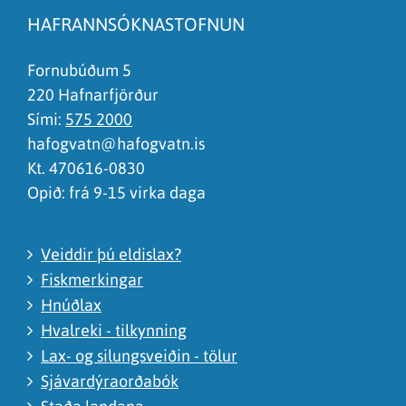
Síðan inniheldur rangar upplýsingar
HAFRANNSÓKNASTOFNUN
Það er of mikið efni á síðunni
Ég skil ekki efnið, finnst það of flókið
Fornubúðum 5
220 Hafnarfjörður
Sími:
575 2000
hafogvatn@hafogvatn.is
Kt. 470616-0830
Opið: frá 9-15 virka daga
Veiddir þú eldislax?
Fiskmerkingar
Hnúðlax
Hvalreki - tilkynning
Lax- og silungsveiðin - tölur
Sjávardýraorðabók