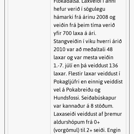
Flókadalsá. Laxveiði í ánni
hefur verið í sögulegu
hámarki frá árinu 2008 og
veiðin frá þeim tíma verið
yfir 700 laxa á ári.
Stangveiðin í viku hverri árið
2010 var að meðaltali 48
laxar og var mesta veiðin
1.-7. júlí en þá veiddust 136
laxar. Flestir laxar veiddust í
Pokagljúfri en einnig veiddist
vel á Pokabreiðu og
Hundsfossi. Seiðabúskapur
var kannaður á 8 stöðum.
Laxaseiði veiddust af þremur
aldurshópum frá 0+
(vorgömul) til 2+ seiði. Engin