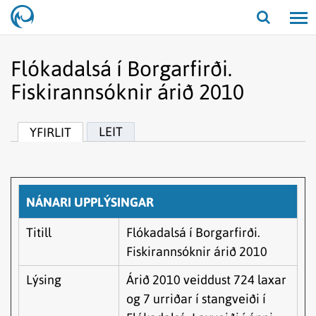
Opna/lo
leit
Flókadalsá í Borgarfirði.
Fiskirannsóknir árið 2010
LEIT
YFIRLIT
NÁNARI UPPLÝSINGAR
Titill
Flókadalsá í Borgarfirði.
Fiskirannsóknir árið 2010
Lýsing
Árið 2010 veiddust 724 laxar
og 7 urriðar í stangveiði í