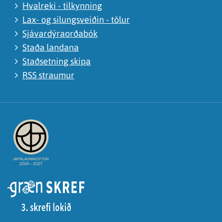
Hvalreki - tilkynning
Lax- og silungsveiðin - tölur
Sjávardýraorðabók
Staða landana
Staðsetning skipa
RSS straumur