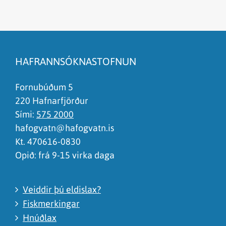
Efnið svarar ekki spurningunni
Síðan inniheldur rangar upplýsingar
HAFRANNSÓKNASTOFNUN
Það er of mikið efni á síðunni
Ég skil ekki efnið, finnst það of flókið
Fornubúðum 5
220 Hafnarfjörður
Sími:
575 2000
hafogvatn@hafogvatn.is
Kt. 470616-0830
Opið: frá 9-15 virka daga
Veiddir þú eldislax?
Fiskmerkingar
Hnúðlax