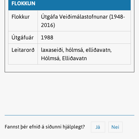
FLOKKUN
Flokkur
Útgáfa Veiðimálastofnunar (1948-
2016)
Útgáfuár
1988
Leitarorð
laxaseiði, hólmsá, elliðavatn,
Hólmsá, Elliðavatn
Fannst þér efnið á síðunni hjálplegt?
Já
Nei