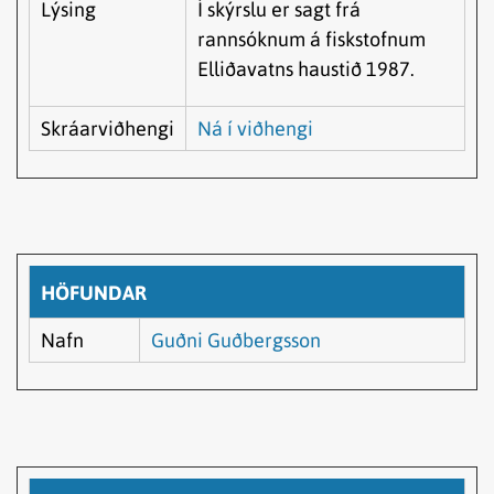
Lýsing
Í skýrslu er sagt frá
rannsóknum á fiskstofnum
Elliðavatns haustið 1987.
Skráarviðhengi
Ná í viðhengi
HÖFUNDAR
Nafn
Guðni Guðbergsson