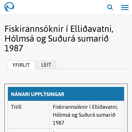
Opna/lo
leit
Fiskirannsóknir í Elliðavatni,
Hólmsá og Suðurá sumarið
1987
LEIT
YFIRLIT
NÁNARI UPPLÝSINGAR
Titill
Fiskirannsóknir í Elliðavatni,
Hólmsá og Suðurá sumarið
1987