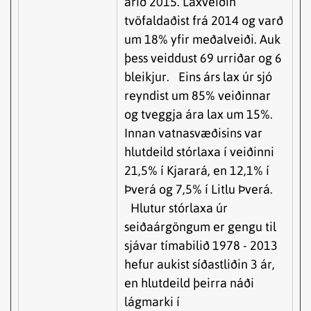
árið 2015. Laxveiðin
tvöfaldaðist frá 2014 og varð
um 18% yfir meðalveiði. Auk
þess veiddust 69 urriðar og 6
bleikjur. Eins árs lax úr sjó
reyndist um 85% veiðinnar
og tveggja ára lax um 15%.
Innan vatnasvæðisins var
hlutdeild stórlaxa í veiðinni
21,5% í Kjarará, en 12,1% í
Þverá og 7,5% í Litlu Þverá.
Hlutur stórlaxa úr
seiðaárgöngum er gengu til
sjávar tímabilið 1978 - 2013
hefur aukist síðastliðin 3 ár,
en hlutdeild þeirra náði
lágmarki í