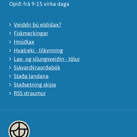
Opið: frá 9-15 virka daga
Veiddir þú eldislax?
Fiskmerkingar
Hnúðlax
Hvalreki - tilkynning
Lax- og silungsveiðin - tölur
Sjávardýraorðabók
Staða landana
Staðsetning skipa
RSS straumur