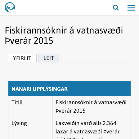
Opna/lo
leit
Fiskirannsóknir á vatnasvæði
Þverár 2015
LEIT
YFIRLIT
NÁNARI UPPLÝSINGAR
Titill
Fiskirannsóknir á vatnasvæði
Þverár 2015
Lýsing
Laxveiðin varð alls 2.364
laxar á vatnasvæði Þverár