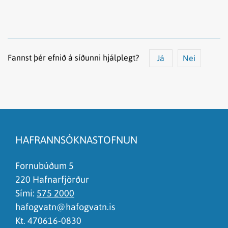
Fannst þér efnið á síðunni hjálplegt?
Já
Nei
Efnið svarar ekki spurningunni
Síðan inniheldur rangar upplýsingar
HAFRANNSÓKNASTOFNUN
Það er of mikið efni á síðunni
Ég skil ekki efnið, finnst það of flókið
Fornubúðum 5
220 Hafnarfjörður
Sími:
575 2000
hafogvatn@hafogvatn.is
Kt. 470616-0830