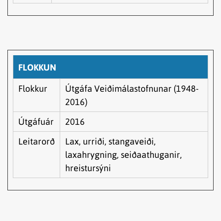
FLOKKUN
Flokkur
Útgáfa Veiðimálastofnunar (1948-
2016)
Útgáfuár
2016
Leitarorð
Lax, urriði, stangaveiði,
laxahrygning, seiðaathuganir,
hreistursýni