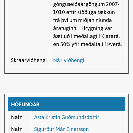
gönguseiðaárgöngum 2007-
1010 eftir stöðuga fækkun
frá því um miðjan níunda
áratuginn. Hrygning var
áætluð í meðallagi í Kjarará,
en 50% yfir meðaltali í Þverá.
Skráarviðhengi
Ná í viðhengi
HÖFUNDAR
Nafn
Ásta Kristín Guðmundsdóttir
Nafn
Sigurður Már Einarsson