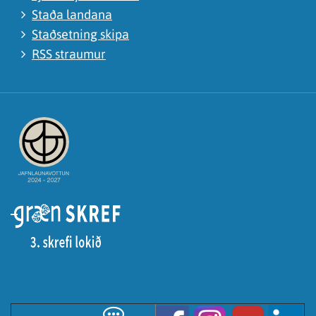
Staða landana
Staðsetning skipa
RSS straumur