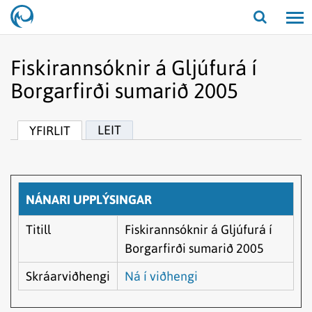
Opna/lo
leit
Fiskirannsóknir á Gljúfurá í
Borgarfirði sumarið 2005
LEIT
YFIRLIT
NÁNARI UPPLÝSINGAR
Titill
Fiskirannsóknir á Gljúfurá í
Borgarfirði sumarið 2005
Skráarviðhengi
Ná í viðhengi