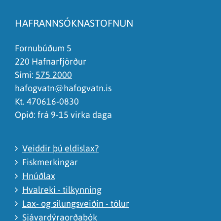
Síðan inniheldur rangar upplýsingar
HAFRANNSÓKNASTOFNUN
Það er of mikið efni á síðunni
Ég skil ekki efnið, finnst það of flókið
Fornubúðum 5
220 Hafnarfjörður
Sími:
575 2000
hafogvatn@hafogvatn.is
Kt. 470616-0830
Opið: frá 9-15 virka daga
Veiddir þú eldislax?
Fiskmerkingar
Hnúðlax
Hvalreki - tilkynning
Lax- og silungsveiðin - tölur
Sjávardýraorðabók