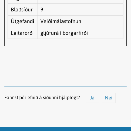
Blaðsíður
9
Útgefandi
Veiðimálastofnun
Leitarorð
gljúfurá í borgarfirði
Fannst þér efnið á síðunni hjálplegt?
Já
Nei
Efnið svarar ekki spurningunni