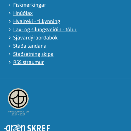
Fiskmerkingar
Hnúðlax
Hvalreki - tilkynning
Lax- og silungsveiðin - tölur
Sjávardýraorðabók
Staða landana
Staðsetning skipa
RSS straumur