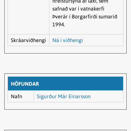
hreistursýna af laxi, sem
safnað var í vatnakerfi
Þverár í Borgarfirði sumarið
1994.
Skráarviðhengi
Ná í viðhengi
HÖFUNDAR
Nafn
Sigurður Már Einarsson