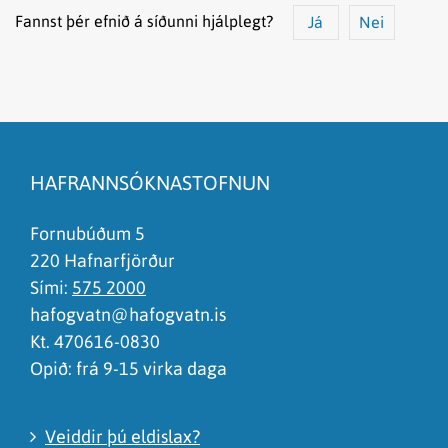
Fannst þér efnið á síðunni hjálplegt?
Já
Nei
Efnið svarar ekki spurningunni
Síðan inniheldur rangar upplýsingar
HAFRANNSÓKNASTOFNUN
Það er of mikið efni á síðunni
Ég skil ekki efnið, finnst það of flókið
Fornubúðum 5
220 Hafnarfjörður
Sími:
575 2000
hafogvatn@hafogvatn.is
Kt. 470616-0830
Opið: frá 9-15 virka daga
Veiddir þú eldislax?