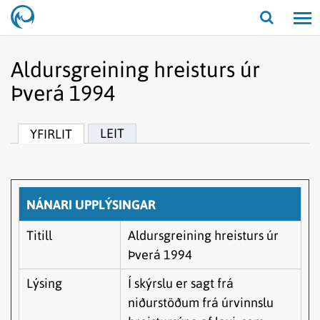
Opna/lo
leit
Aldursgreining hreisturs úr
Þverá 1994
LEIT
YFIRLIT
NÁNARI UPPLÝSINGAR
Titill
Aldursgreining hreisturs úr
Þverá 1994
Lýsing
Í skýrslu er sagt frá
niðurstöðum frá úrvinnslu