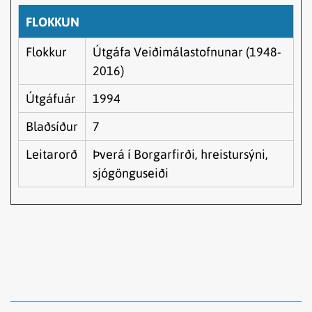
FLOKKUN
Flokkur
Útgáfa Veiðimálastofnunar (1948-
2016)
Útgáfuár
1994
Blaðsíður
7
Leitarorð
Þverá í Borgarfirði, hreistursýni,
sjógönguseiði