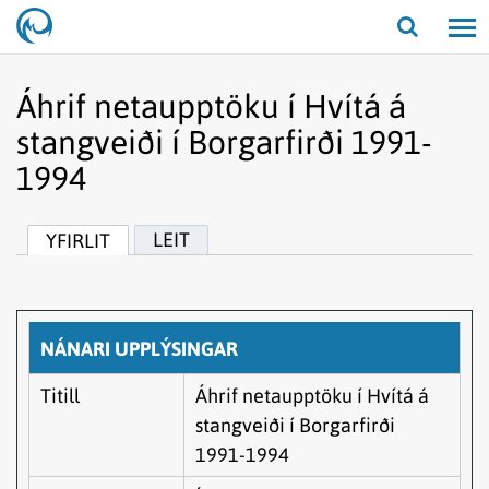
Opna/lo
leit
Áhrif netaupptöku í Hvítá á
stangveiði í Borgarfirði 1991-
1994
LEIT
YFIRLIT
NÁNARI UPPLÝSINGAR
Titill
Áhrif netaupptöku í Hvítá á
stangveiði í Borgarfirði
1991-1994