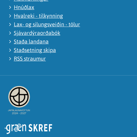
Hnúðlax
Hvalreki - tilkynning
Lax- og silungsveiðin - tölur
Sjávardýraorðabók
Staða landana
Staðsetning skipa
RSS straumur