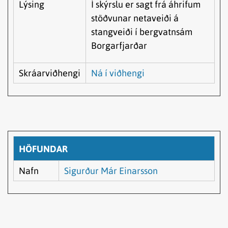
Lýsing
Í skýrslu er sagt frá áhrifum
stöðvunar netaveiði á
stangveiði í bergvatnsám
Borgarfjarðar
Skráarviðhengi
Ná í viðhengi
HÖFUNDAR
Nafn
Sigurður Már Einarsson