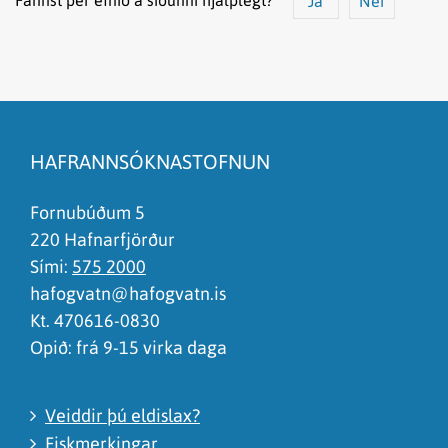
Já
Nei
Efnið svarar ekki spurningunni
Síðan inniheldur rangar upplýsingar
HAFRANNSÓKNASTOFNUN
Það er of mikið efni á síðunni
Ég skil ekki efnið, finnst það of flókið
Fornubúðum 5
220 Hafnarfjörður
Sími:
575 2000
hafogvatn@hafogvatn.is
Kt. 470616-0830
Opið: frá 9-15 virka daga
Veiddir þú eldislax?
Fiskmerkingar