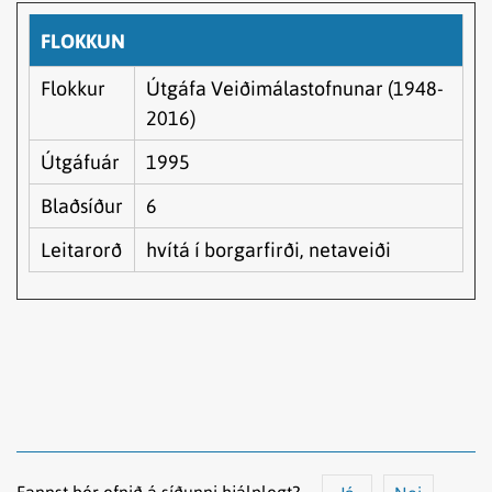
FLOKKUN
Flokkur
Útgáfa Veiðimálastofnunar (1948-
2016)
Útgáfuár
1995
Blaðsíður
6
Leitarorð
hvítá í borgarfirði, netaveiði
Fannst þér efnið á síðunni hjálplegt?