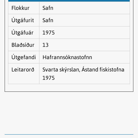
Flokkur
Safn
Útgáfurit
Safn
Útgáfuár
1975
Blaðsíður
13
Útgefandi
Hafrannsóknastofnn
Leitarorð
Svarta skýrslan, Ástand fiskistofna
1975