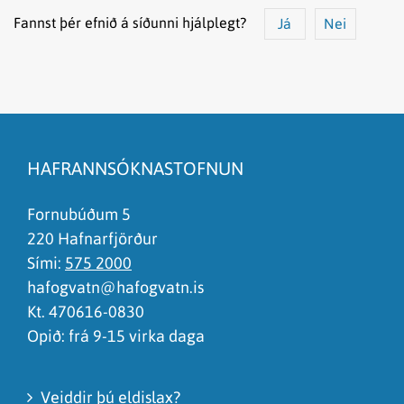
Fannst þér efnið á síðunni hjálplegt?
Já
Nei
Efnið svarar ekki spurningunni
Síðan inniheldur rangar upplýsingar
HAFRANNSÓKNASTOFNUN
Það er of mikið efni á síðunni
Ég skil ekki efnið, finnst það of flókið
Fornubúðum 5
220 Hafnarfjörður
Sími:
575 2000
hafogvatn@hafogvatn.is
Kt. 470616-0830
Opið: frá 9-15 virka daga
Veiddir þú eldislax?