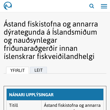
Opna/lo
leit
Ástand fiskistofna og annarra
dýrategunda á Íslandsmiðum
og nauðsynlegar
friðunaraðgerðir innan
íslenskrar fiskveiðilandhelgi
LEIT
YFIRLIT
NÁNARI UPPLÝSINGAR
Titill
Ástand fiskistofna og annarra