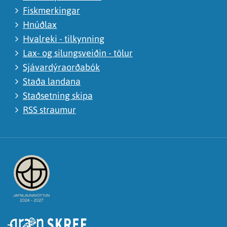
Fiskmerkingar
Hnúðlax
Hvalreki - tilkynning
Lax- og silungsveiðin - tölur
Sjávardýraorðabók
Staða landana
Staðsetning skipa
RSS straumur