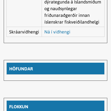
dýrategunda á Íslandsmiðum
og nauðsynlegar
friðunaraðgerðir innan
íslenskrar fiskveiðilandhelgi
Skráarviðhengi
Ná í viðhengi
HÖFUNDAR
FLOKKUN