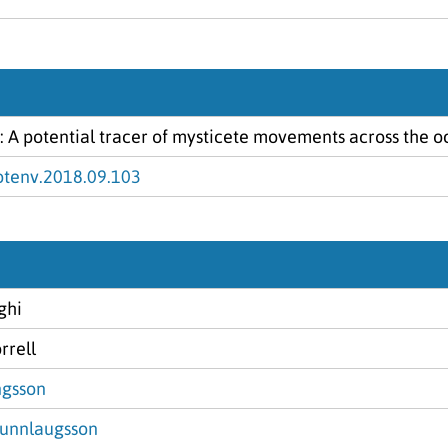
: A potential tracer of mysticete movements across the 
totenv.2018.09.103
ghi
rrell
ingsson
Gunnlaugsson