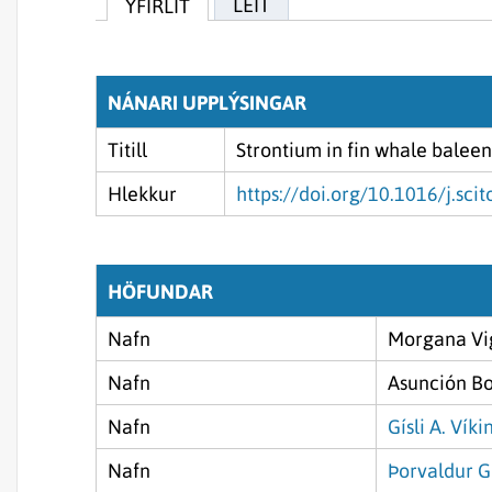
LEIT
YFIRLIT
NÁNARI UPPLÝSINGAR
Titill
Strontium in fin whale baleen
Hlekkur
https://doi.org/10.1016/j.sci
HÖFUNDAR
Nafn
Morgana Vi
Nafn
Asunción Bo
Nafn
Gísli A. Vík
Nafn
Þorvaldur 