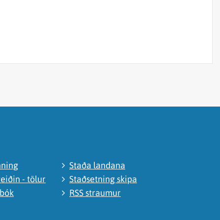
nning
Staða landana
eiðin - tölur
Staðsetning skipa
abók
RSS straumur