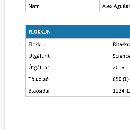
Nafn
Alex Aguila
FLOKKUN
Flokkur
Ritaskr
Útgáfurit
Science
Útgáfuár
2019
Tölublað
650 (1)
Blaðsíður
1224-1