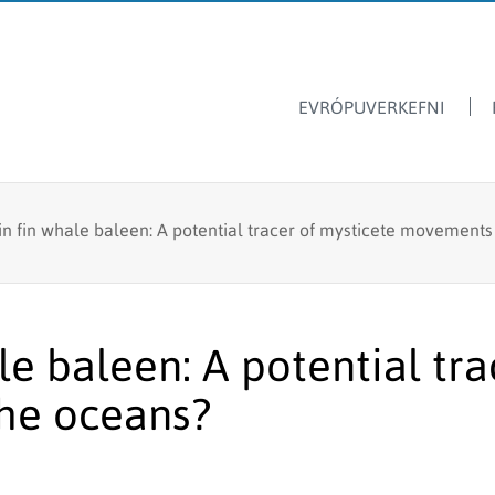
EVRÓPUVERKEFNI
Dýrasvif
Hafrannsóknastofnun
in fin whale baleen: A potential tracer of mysticete movements
Ársskýrslur
Ferskvatnsfiskar
Sjávarútvegsskóli GRÓ
Fréttir & tilkynningar
Stangveiði
Laus störf
Fyrir skóla
Fiskmerkingar
le baleen: A potential tra
Lax- og silungsveiðin -
Framandi sjávarlífverur
tölur
he oceans?
Hvalarannsóknir
Kolmunni