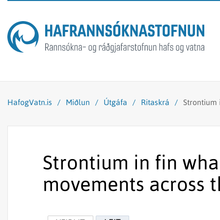
HafogVatn.is
/
Miðlun
/
Útgáfa
/
Ritaskrá
/
Strontium 
Strontium in fin wha
movements across t