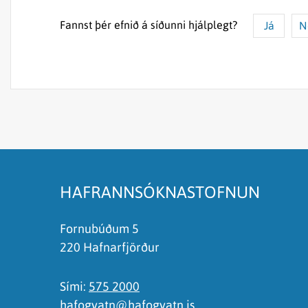
Fannst þér efnið á síðunni hjálplegt?
Já
N
Efnið svarar ekki spurningunni
Síðan inniheldur rangar upplýsingar
Það er of mikið efni á síðunni
Ég skil ekki efnið, finnst það of flókið
HAFRANNSÓKNASTOFNUN
Fornubúðum 5
220 Hafnarfjörður
Sími:
575 2000
hafogvatn@hafogvatn.is