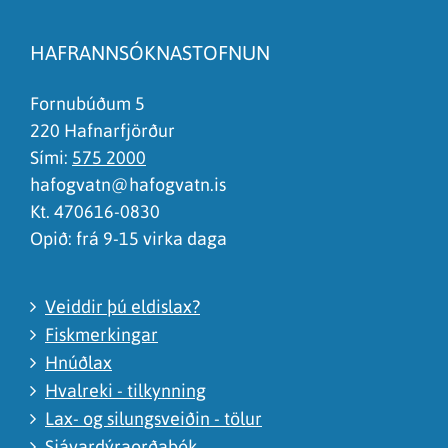
Efnið svarar ekki spurningunni
Síðan inniheldur rangar upplýsingar
HAFRANNSÓKNASTOFNUN
Það er of mikið efni á síðunni
Ég skil ekki efnið, finnst það of flókið
Fornubúðum 5
220 Hafnarfjörður
Sími:
575 2000
hafogvatn@hafogvatn.is
Kt. 470616-0830
Opið: frá 9-15 virka daga
Veiddir þú eldislax?
Fiskmerkingar
Hnúðlax
Hvalreki - tilkynning
Lax- og silungsveiðin - tölur
Sjávardýraorðabók