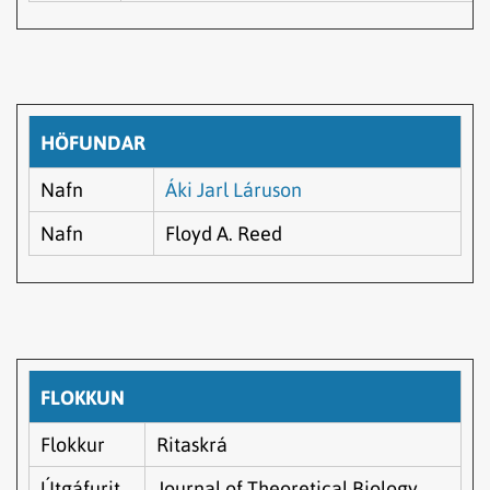
HÖFUNDAR
Nafn
Áki Jarl Láruson
Nafn
Floyd A. Reed
FLOKKUN
Flokkur
Ritaskrá
Útgáfurit
Journal of Theoretical Biology