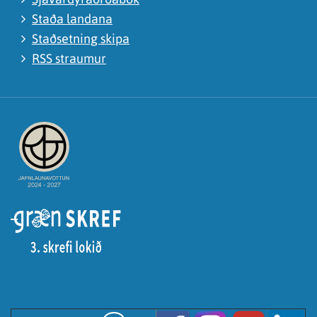
Staða landana
Staðsetning skipa
RSS straumur