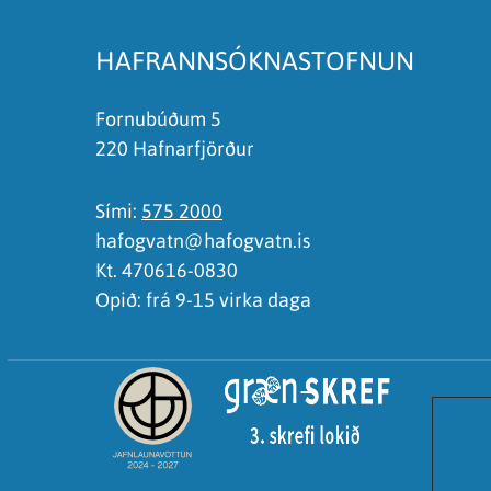
Ég skil ekki efnið, finnst það of flókið
HAFRANNSÓKNASTOFNUN
Fornubúðum 5
220 Hafnarfjörður
Sími:
575 2000
hafogvatn@hafogvatn.is
Kt. 470616-0830
Opið: frá 9-15 virka daga