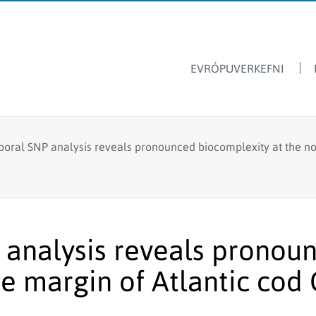
EVRÓPUVERKEFNI
Dýrasvif
Hafrannsóknastofnun
oral SNP analysis reveals pronounced biocomplexity at the no
Ársskýrslur
Ferskvatnsfiskar
Sjávarútvegsskóli GRÓ
Fréttir & tilkynningar
Stangveiði
Laus störf
Fyrir skóla
Fiskmerkingar
Lax- og silungsveiðin -
analysis reveals pronou
Framandi sjávarlífverur
tölur
ge margin of Atlantic co
Hvalarannsóknir
Kolmunni