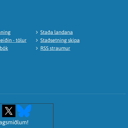
nning
Staða landana
eiðin - tölur
Staðsetning skipa
abók
RSS straumur
lagsmiðlum!