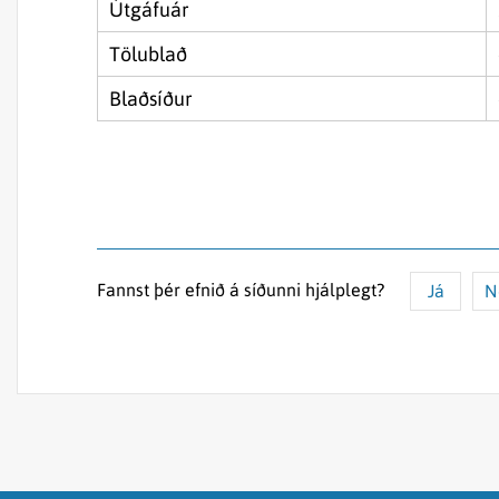
Útgáfuár
Tölublað
Blaðsíður
Fannst þér efnið á síðunni hjálplegt?
Já
N
Efnið svarar ekki spurningunni
Síðan inniheldur rangar upplýsingar
Það er of mikið efni á síðunni