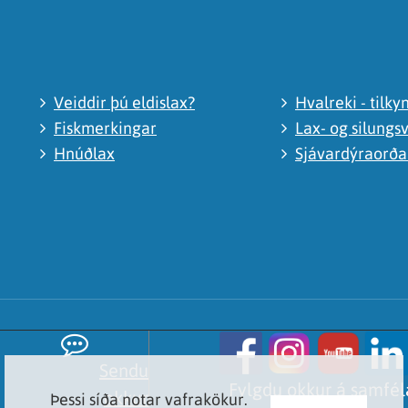
Veiddir þú eldislax?
Hvalreki - tilky
Fiskmerkingar
Lax- og silungsv
Hnúðlax
Sjávardýraorð
Sendu
Fylgdu okkur á samfé
okkur
Þessi síða notar vafrakökur.