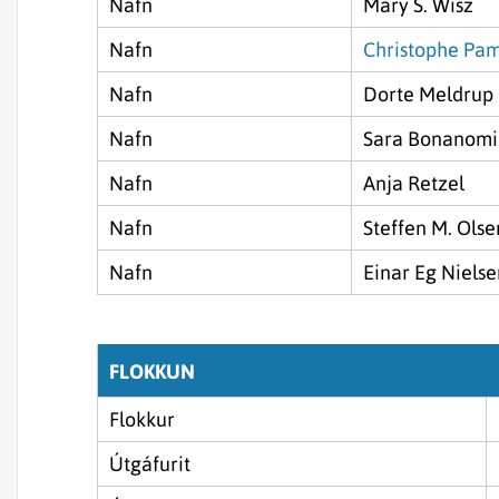
Nafn
Mary S. Wisz
Nafn
Christophe Pa
Nafn
Dorte Meldrup
Nafn
Sara Bonanomi
Nafn
Anja Retzel
Nafn
Steffen M. Olse
Nafn
Einar Eg Nielse
FLOKKUN
Flokkur
Útgáfurit