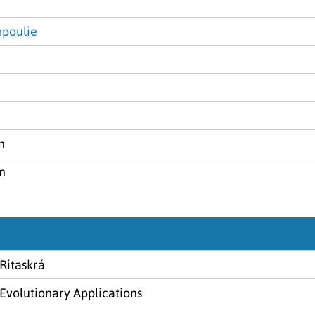
mpoulie
n
n
Ritaskrá
Evolutionary Applications