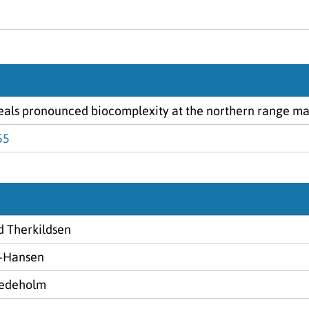
eals pronounced biocomplexity at the northern range ma
55
 Therkildsen
-Hansen
Hedeholm