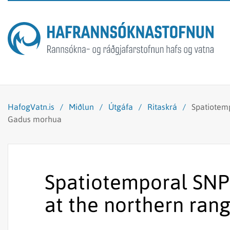
HafogVatn.is
/
Miðlun
/
Útgáfa
/
Ritaskrá
/
Spatiotemp
Gadus morhua
Spatiotemporal SNP 
at the northern ran