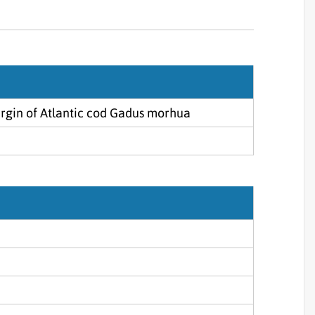
Sjórannsóknir
sjókvíaeldis
rgin of Atlantic cod Gadus morhua