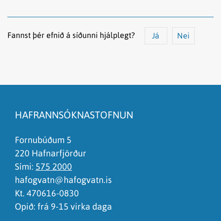
Fannst þér efnið á síðunni hjálplegt?
Já
Nei
Efnið svarar ekki spurningunni
Síðan inniheldur rangar upplýsingar
HAFRANNSÓKNASTOFNUN
Það er of mikið efni á síðunni
Ég skil ekki efnið, finnst það of flókið
Fornubúðum 5
220 Hafnarfjörður
Sími:
575 2000
hafogvatn@hafogvatn.is
Kt. 470616-0830
Opið: frá 9-15 virka daga