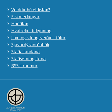
Veiddir þú eldislax?
Fiskmerkingar
Hnúðlax
Hvalreki - tilkynning
Lax- og silungsveiðin - tölur
Sjávardýraorðabók
Staða landana
Staðsetning skipa
RSS straumur