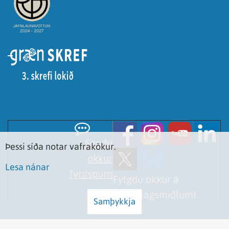
Sendu
Þessi síða notar vafrakökur.
okkur
Lesa nánar
fyrirspurn
Fylgdu okkur á
samfélagsmiðlum!
Samþykkja