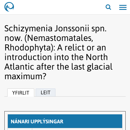
Opna/lo
leit
Schizymenia Jonssonii spn.
now. (Nemastomatales,
Rhodophyta): A relict or an
introduction into the North
Atlantic after the last glacial
maximum?
LEIT
YFIRLIT
NÁNARI UPPLÝSINGAR