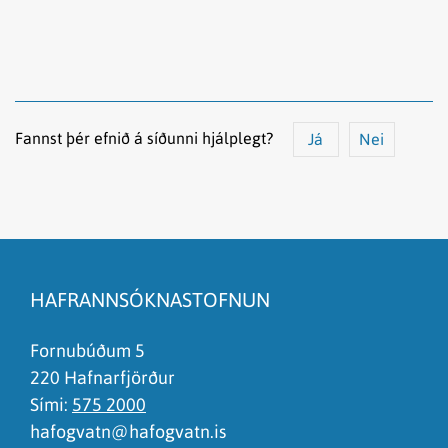
Fannst þér efnið á síðunni hjálplegt?
Já
Nei
Efnið svarar ekki spurningunni
Síðan inniheldur rangar upplýsingar
HAFRANNSÓKNASTOFNUN
Það er of mikið efni á síðunni
Ég skil ekki efnið, finnst það of flókið
Fornubúðum 5
220 Hafnarfjörður
Sími:
575 2000
hafogvatn@hafogvatn.is