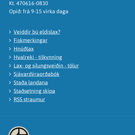
Kt. 470616-0830
Opið: frá 9-15 virka daga
Veiddir þú eldislax?
Fiskmerkingar
Hnúðlax
Hvalreki - tilkynning
Lax- og silungsveiðin - tölur
Sjávardýraorðabók
Staða landana
Staðsetning skipa
RSS straumur