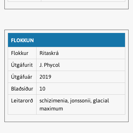
FLOKKUN
Flokkur
Ritaskrá
Útgáfurit
J. Phycol
Útgáfuár
2019
Blaðsíður
10
Leitarorð
schizimenia, jonssonii, glacial
maximum