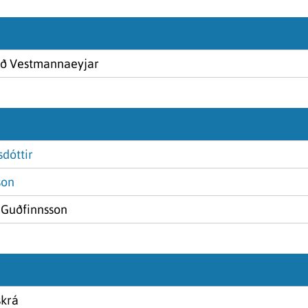
ið Vestmannaeyjar
sdóttir
son
 Guðfinnsson
skrá