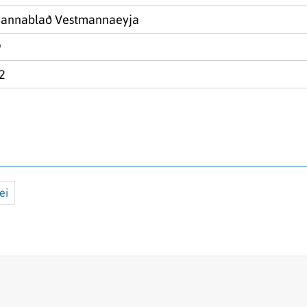
annablað Vestmannaeyja
9
2
ei