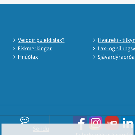
Veiddir þú eldislax?
Hvalreki - tilky
Fiskmerkingar
Lax- og silungsv
Hnúðlax
Sjávardýraorð
Sendu
Fylgdu okkur á samfé