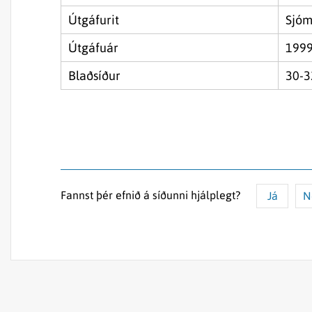
Útgáfurit
Sjóm
Útgáfuár
199
Blaðsíður
30-3
Fannst þér efnið á síðunni hjálplegt?
Já
N
Efnið svarar ekki spurningunni
Síðan inniheldur rangar upplýsingar