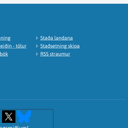
nning
Staða landana
eiðin - tölur
Staðsetning skipa
abók
RSS straumur
lagsmiðlum!