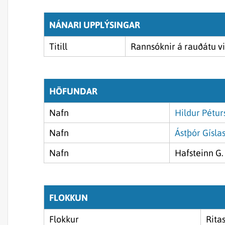
NÁNARI UPPLÝSINGAR
Titill
Rannsóknir á rauðátu v
HÖFUNDAR
Nafn
Hildur Pétur
Nafn
Ástþór Gísla
Nafn
Hafsteinn G.
FLOKKUN
Flokkur
Rita