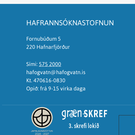
Það er of mikið efni á síðunni
Ég skil ekki efnið, finnst það of flókið
HAFRANNSÓKNASTOFNUN
Fornubúðum 5
220 Hafnarfjörður
Sími:
575 2000
hafogvatn@hafogvatn.is
Kt. 470616-0830
Opið: frá 9-15 virka daga