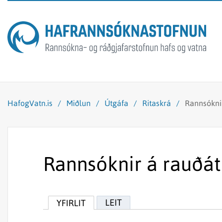
HafogVatn.is
/
Miðlun
/
Útgáfa
/
Ritaskrá
/
Rannsókni
Rannsóknir á rauðá
LEIT
YFIRLIT