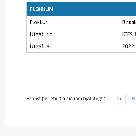
FLOKKUN
Flokkur
Ritas
Útgáfurit
ICES 
Útgáfuár
2022
Fannst þér efnið á síðunni hjálplegt?
Já
N
Efnið svarar ekki spurningunni