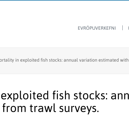
EVRÓPUVERKEFNI
Dýrasvif
Hafrannsóknastofnun
rtality in exploited fish stocks: annual variation estimated wit
Ársskýrslur
Ferskvatnsfiskar
Sjávarútvegsskóli GRÓ
Fréttir & tilkynningar
Stangveiði
Laus störf
Fyrir skóla
Fiskmerkingar
 exploited fish stocks: an
Lax- og silungsveiðin -
Framandi sjávarlífverur
tölur
 from trawl surveys.
Hvalarannsóknir
Kolmunni