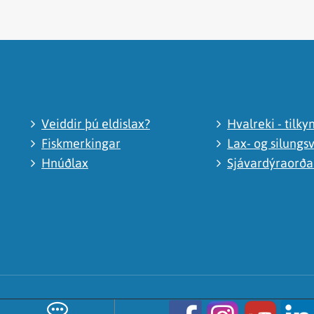
Veiddir þú eldislax?
Hvalreki - tilky
Fiskmerkingar
Lax- og silungsv
Hnúðlax
Sjávardýraorð