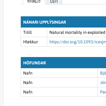
LEIT
YFIRLIT
NÁNARI UPPLÝSINGAR
Titill
Natural mortality in exploited
Hlekkur
https://doi.org/10.1093/icesj
HÖFUNDAR
Nafn
Bjö
Nafn
Jó
Nafn
Pa