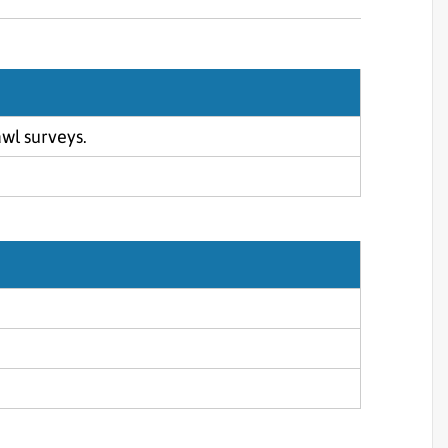
Sjórannsóknir
sjókvíaeldis
awl surveys.