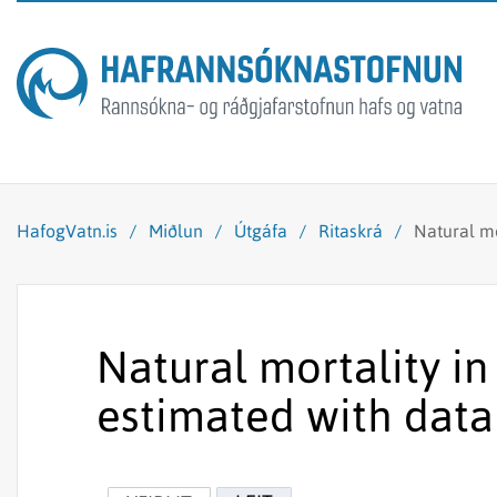
HafogVatn.is
/
Miðlun
/
Útgáfa
/
Ritaskrá
/
Natural mo
Natural mortality in
estimated with data