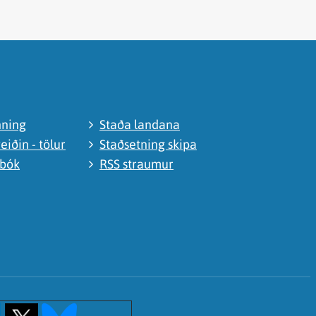
nning
Staða landana
eiðin - tölur
Staðsetning skipa
abók
RSS straumur