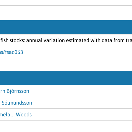
 fish stocks: annual variation estimated with data from tr
ms/fsac063
rn Björnsson
n Sólmundsson
mela J. Woods