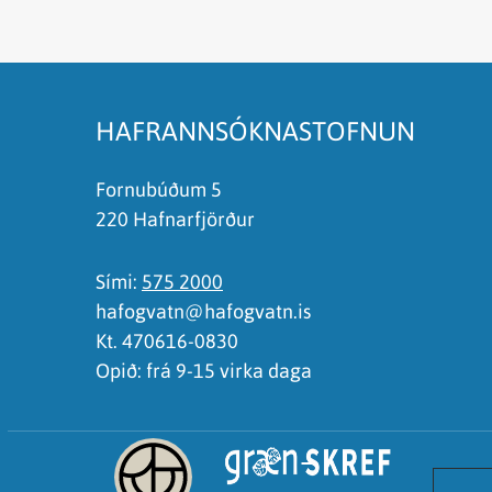
Síðan inniheldur rangar upplýsingar
Það er of mikið efni á síðunni
Ég skil ekki efnið, finnst það of flókið
HAFRANNSÓKNASTOFNUN
Fornubúðum 5
220 Hafnarfjörður
Sími:
575 2000
hafogvatn@hafogvatn.is
Kt. 470616-0830
Opið: frá 9-15 virka daga