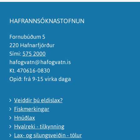
Efnið svarar ekki spurningunni
Síðan inniheldur rangar upplýsingar
HAFRANNSÓKNASTOFNUN
Það er of mikið efni á síðunni
Ég skil ekki efnið, finnst það of flókið
Fornubúðum 5
220 Hafnarfjörður
Sími:
575 2000
hafogvatn@hafogvatn.is
Kt. 470616-0830
Opið: frá 9-15 virka daga
Veiddir þú eldislax?
Fiskmerkingar
Hnúðlax
Hvalreki - tilkynning
Lax- og silungsveiðin - tölur