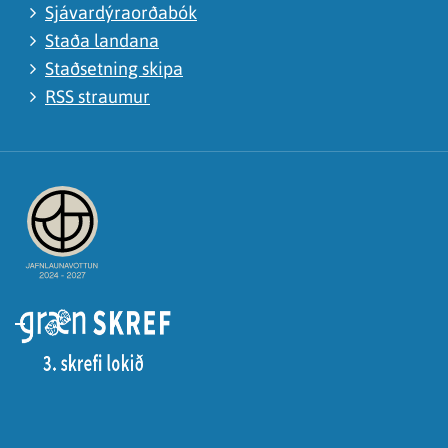
Sjávardýraorðabók
Staða landana
Staðsetning skipa
RSS straumur